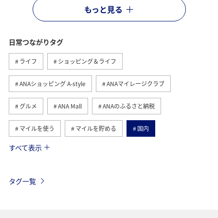
もっと見る
日常つながりタグ
ライフ
ショッピング＆ライフ
ANAショッピング A-style
ANAマイレージクラブ
グルメ
ANA Mall
ANAのふるさと納税
マイルを使う
マイルを貯める
国内
すべて表示
トラベル
ANA Pay
旅ナカ
マイルの教室
ANAマイレージモール
AMC会員専用サービス
冬
タグ一覧
ワイン
日常生活でマイルを貯める（自宅にいながら貯める）
ANAのオンラインショップ
旅マエ
アプリ