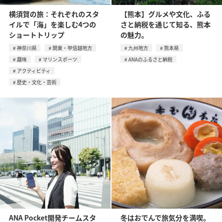
横須賀の旅：それぞれのスタ
【熊本】グルメや文化、ふる
イルで「海」を楽しむ4つの
さと納税を通じて知る、熊本
ショートトリップ
の魅力。
神奈川県
関東・甲信越地方
九州地方
熊本県
趣味
マリンスポーツ
ANAのふるさと納税
アクティビティ
歴史・文化・芸術
ANA Pocket開発チームスタ
冬はおでんで旅気分を満喫。