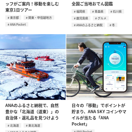
ッフがご案内！移動を楽しむ
全国ご当地おでん図鑑
東京1日ツアー
福岡県
青森県
石川県
東京都
関東・甲信越地方
鹿児島県
グルメ
ANA Pocket
ANAのふるさと納税
冬
ANAのふるさと納税で、自然
日々の「移動」でポイントが
豊かな「北海道（道東）」の
貯まり、ANA SKY コインやマ
自治体・返礼品を見つけよう
イルが当たる「ANA
Pocket」
北海道
東北海道
ANA Pocket