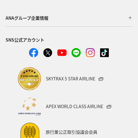
A-style秋特集
プレミアムメンバー
ANAグループ企業情報
ダイヤモンドサービス
北海道
関東・甲信越地方
SNS公式アカウント
ANAカード
冬のふるさと納税
飛行機
ヨーロッパ
海外
年末年始
ANAグルメマイル
日常生活でマイルを貯める（外出先でためる）
ANA Pocket
SKYTRAX 5 STAR AIRLINE
マイルの使い道
ANA SKY コイン
ハワイ
ANAのサービス
ANAの取り組み（サステナブル、社会貢献）
APEX WORLD CLASS AIRLINE
ANAでんき
プレミアムメンバー限定（ラウンジ除く）
お祭り・イベント
カップル
石垣
沖縄
旅行業公正取引協議会会員