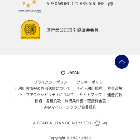
APEX WORLD CLASS AIRLINE
ANAでんき
プレミアムメンバー限定（ラウンジ除く）
お祭り・イベント
カップル
石垣
沖縄
旅行業公正取引協議会会員
趣味
神奈川県
マリンスポーツ
アクティビティ
歴史・文化・芸術
旅アト
スイス
帰省
九州地方
熊本県
ANAの保険
散歩
JAPAN
プライバシーポリシー
クッキーポリシー
東京都
ANAセレクション
ANA CA's Note
利用者情報の外部送信について
サイト利用規約
推奨環境
ウェブアクセシビリティについて
サイトマップ
運送約款
イタリア
福岡県
青森県
石川県
標識・各種約款・旅行条件書・取扱料金表
ANAマイレージクラブ会員規約
鹿児島県
東北海道
温泉
静岡県
兵庫県
オーストラリア
フランス
山形県
東北地方
Copyright ©
ANA・ANA X
編集長のおすすめ
おトクな旅
特典航空券