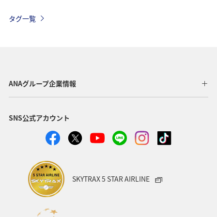
ANAマイレージモール
AMC会員専用サービス
冬
タグ一覧
ワイン
日常生活でマイルを貯める（自宅にいながら貯める）
ANAのオンラインショップ
旅マエ
アプリ
A-style秋特集
プレミアムメンバー
ANAグループ企業情報
ダイヤモンドサービス
北海道
関東・甲信越地方
SNS公式アカウント
ANAカード
冬のふるさと納税
飛行機
ヨーロッパ
海外
年末年始
ANAグルメマイル
日常生活でマイルを貯める（外出先でためる）
ANA Pocket
SKYTRAX 5 STAR AIRLINE
マイルの使い道
ANA SKY コイン
ハワイ
ANAのサービス
ANAの取り組み（サステナブル、社会貢献）