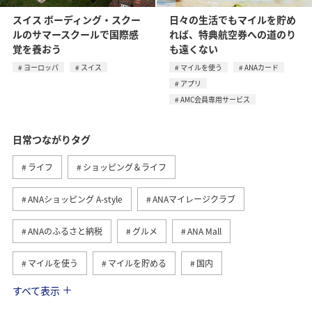
スイス ボーディング・スクー
日々の生活でもマイルを貯め
ルのサマースクールで国際感
れば、特典航空券への道のり
覚を養おう
も遠くない
ヨーロッパ
スイス
マイルを使う
ANAカード
アプリ
AMC会員専用サービス
日常つながりタグ
ライフ
ショッピング＆ライフ
ANAショッピング A-style
ANAマイレージクラブ
ANAのふるさと納税
グルメ
ANA Mall
マイルを使う
マイルを貯める
国内
すべて表示
トラベル
ANA Pay
旅ナカ
マイルの教室