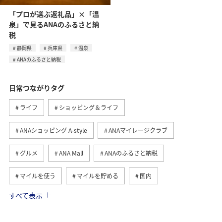
「プロが選ぶ返礼品」×「温
泉」で見るANAのふるさと納
税
静岡県
兵庫県
温泉
ANAのふるさと納税
日常つながりタグ
ライフ
ショッピング＆ライフ
ANAショッピング A-style
ANAマイレージクラブ
グルメ
ANA Mall
ANAのふるさと納税
マイルを使う
マイルを貯める
国内
すべて表示
トラベル
ANA Pay
旅ナカ
マイルの教室
ANAマイレージモール
AMC会員専用サービス
冬