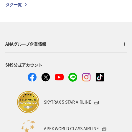
タグ一覧
ワイン
日常生活でマイルを貯める（自宅にいながら貯める）
ANAのオンラインショップ
旅マエ
アプリ
A-style秋特集
プレミアムメンバー
ANAグループ企業情報
ダイヤモンドサービス
北海道
関東・甲信越地方
SNS公式アカウント
ANAカード
冬のふるさと納税
飛行機
ヨーロッパ
海外
年末年始
ANAグルメマイル
日常生活でマイルを貯める（外出先でためる）
ANA Pocket
SKYTRAX 5 STAR AIRLINE
マイルの使い道
ANA SKY コイン
ハワイ
ANAのサービス
ANAの取り組み（サステナブル、社会貢献）
APEX WORLD CLASS AIRLINE