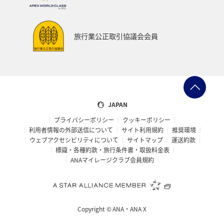
ANAでんき
プレミアムメンバー限定（ラウンジ除く）
お祭り・イベント
カップル
石垣
沖縄
旅行業公正取引協議会会員
趣味
神奈川県
マリンスポーツ
アクティビティ
歴史・文化・芸術
旅アト
スイス
帰省
九州地方
熊本県
ANAの保険
散歩
JAPAN
プライバシーポリシー
クッキーポリシー
東京都
ANAセレクション
ANA CA's Note
利用者情報の外部送信について
サイト利用規約
推奨環境
ウェブアクセシビリティについて
サイトマップ
運送約款
イタリア
福岡県
青森県
石川県
標識・各種約款・旅行条件書・取扱料金表
ANAマイレージクラブ会員規約
鹿児島県
東北海道
温泉
静岡県
兵庫県
オーストラリア
フランス
山形県
東北地方
Copyright ©
ANA・ANA X
編集長のおすすめ
おトクな旅
特典航空券