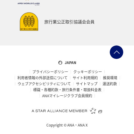
ANAでんき
プレミアムメンバー限定（ラウンジ除く）
お祭り・イベント
カップル
石垣
沖縄
旅行業公正取引協議会会員
趣味
神奈川県
マリンスポーツ
アクティビティ
歴史・文化・芸術
旅アト
スイス
帰省
九州地方
熊本県
ANAの保険
散歩
JAPAN
プライバシーポリシー
クッキーポリシー
東京都
ANAセレクション
ANA CA's Note
利用者情報の外部送信について
サイト利用規約
推奨環境
ウェブアクセシビリティについて
サイトマップ
運送約款
イタリア
福岡県
青森県
石川県
標識・各種約款・旅行条件書・取扱料金表
ANAマイレージクラブ会員規約
鹿児島県
東北海道
温泉
静岡県
兵庫県
オーストラリア
フランス
山形県
東北地方
Copyright ©
ANA・ANA X
編集長のおすすめ
おトクな旅
特典航空券