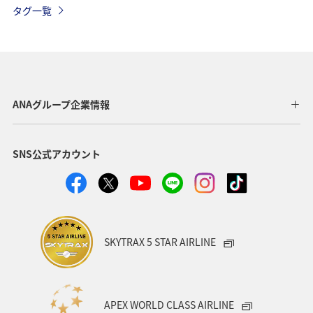
タグ一覧
ワイン
日常生活でマイルを貯める（自宅にいながら貯める）
ANAのオンラインショップ
旅マエ
アプリ
A-style秋特集
プレミアムメンバー
ANAグループ企業情報
ダイヤモンドサービス
北海道
関東・甲信越地方
SNS公式アカウント
ANAカード
冬のふるさと納税
飛行機
ヨーロッパ
海外
年末年始
ANAグルメマイル
日常生活でマイルを貯める（外出先でためる）
ANA Pocket
SKYTRAX 5 STAR AIRLINE
マイルの使い道
ANA SKY コイン
ハワイ
ANAのサービス
ANAの取り組み（サステナブル、社会貢献）
APEX WORLD CLASS AIRLINE