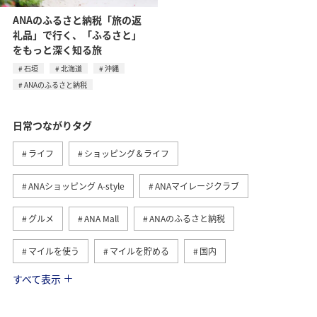
ANAのふるさと納税「旅の返
礼品」で行く、「ふるさと」
をもっと深く知る旅
石垣
北海道
沖縄
ANAのふるさと納税
日常つながりタグ
ライフ
ショッピング＆ライフ
ANAショッピング A-style
ANAマイレージクラブ
グルメ
ANA Mall
ANAのふるさと納税
マイルを使う
マイルを貯める
国内
すべて表示
トラベル
ANA Pay
旅ナカ
マイルの教室
ANAマイレージモール
AMC会員専用サービス
冬