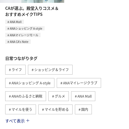
CAが選ぶ。殿堂入りコスメ＆
おすすめメイクTIPS
ANA Mall
ANAショッピング A-style
ANAマイレージモール
ANA CA's Note
日常つながりタグ
ライフ
ショッピング＆ライフ
ANAショッピング A-style
ANAマイレージクラブ
ANAのふるさと納税
グルメ
ANA Mall
マイルを使う
マイルを貯める
国内
すべて表示
トラベル
ANA Pay
旅ナカ
マイルの教室