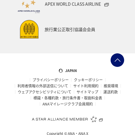
APEX WORLD CLASS AIRLINE
ANAでんき
プレミアムメンバー限定（ラウンジ除く）
お祭り・イベント
カップル
石垣
沖縄
旅行業公正取引協議会会員
趣味
神奈川県
マリンスポーツ
アクティビティ
歴史・文化・芸術
旅アト
スイス
帰省
九州地方
熊本県
ANAの保険
散歩
JAPAN
プライバシーポリシー
クッキーポリシー
東京都
ANAセレクション
ANA CA's Note
利用者情報の外部送信について
サイト利用規約
推奨環境
ウェブアクセシビリティについて
サイトマップ
運送約款
イタリア
福岡県
青森県
石川県
標識・各種約款・旅行条件書・取扱料金表
ANAマイレージクラブ会員規約
鹿児島県
東北海道
温泉
静岡県
兵庫県
オーストラリア
フランス
山形県
東北地方
Copyright ©
ANA・ANA X