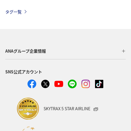
ANAマイレージモール
AMC会員専用サービス
冬
タグ一覧
ワイン
日常生活でマイルを貯める（自宅にいながら貯める）
ANAのオンラインショップ
旅マエ
アプリ
A-style秋特集
プレミアムメンバー
ANAグループ企業情報
ダイヤモンドサービス
北海道
関東・甲信越地方
SNS公式アカウント
ANAカード
冬のふるさと納税
飛行機
ヨーロッパ
海外
年末年始
ANAグルメマイル
日常生活でマイルを貯める（外出先でためる）
ANA Pocket
SKYTRAX 5 STAR AIRLINE
マイルの使い道
ANA SKY コイン
ハワイ
ANAのサービス
ANAの取り組み（サステナブル、社会貢献）