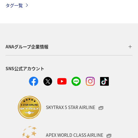
ANAマイレージモール
AMC会員専用サービス
冬
タグ一覧
ワイン
日常生活でマイルを貯める（自宅にいながら貯める）
ANAのオンラインショップ
旅マエ
アプリ
A-style秋特集
プレミアムメンバー
ANAグループ企業情報
ダイヤモンドサービス
北海道
関東・甲信越地方
SNS公式アカウント
ANAカード
冬のふるさと納税
飛行機
ヨーロッパ
海外
年末年始
ANAグルメマイル
日常生活でマイルを貯める（外出先でためる）
ANA Pocket
SKYTRAX 5 STAR AIRLINE
マイルの使い道
ANA SKY コイン
ハワイ
ANAのサービス
ANAの取り組み（サステナブル、社会貢献）
APEX WORLD CLASS AIRLINE