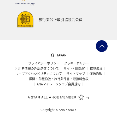
ANAでんき
プレミアムメンバー限定（ラウンジ除く）
お祭り・イベント
カップル
石垣
沖縄
旅行業公正取引協議会会員
趣味
神奈川県
マリンスポーツ
アクティビティ
歴史・文化・芸術
旅アト
スイス
帰省
九州地方
熊本県
ANAの保険
散歩
JAPAN
プライバシーポリシー
クッキーポリシー
東京都
ANAセレクション
ANA CA's Note
利用者情報の外部送信について
サイト利用規約
推奨環境
ウェブアクセシビリティについて
サイトマップ
運送約款
イタリア
福岡県
青森県
石川県
標識・各種約款・旅行条件書・取扱料金表
ANAマイレージクラブ会員規約
鹿児島県
東北海道
温泉
静岡県
兵庫県
オーストラリア
フランス
山形県
東北地方
Copyright ©
ANA・ANA X
編集長のおすすめ
おトクな旅
特典航空券