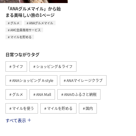
「ANAグルメマイル」から始
まる美味しい旅の1ページ
グルメ
ANAグルメマイル
AMC会員専用サービス
マイルを貯める
日常つながりタグ
ライフ
ショッピング＆ライフ
ANAショッピング A-style
ANAマイレージクラブ
グルメ
ANA Mall
ANAのふるさと納税
マイルを使う
マイルを貯める
国内
すべて表示
トラベル
ANA Pay
旅ナカ
マイルの教室