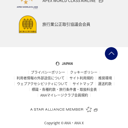
APEX WORLD CLASS AIRLINE
韓国
メキシコ
岩手県
長野県
お祭り・イベント
ツアー
家族旅行
旅行業公正取引協議会会員
関東・甲信越地方
熊本県
宮崎県
関西地方
大阪府
マアジ
タイ
南伊豆
アメリカ・カナダ・中南米
ハワイ
コイ
JAPAN
プライバシーポリシー
クッキーポリシー
ワカサギ
オーストラリア
東南アジア・南アジア
利用者情報の外部送信について
サイト利用規約
推奨環境
ウェブアクセシビリティについて
サイトマップ
運送約款
ベトナム
イタリア
東北地方
佐賀県
標識・各種約款・旅行条件書・取扱料金表
ANAマイレージクラブ会員規約
世界遺産
温泉
ゴールデンウィーク
三重県
中国地方
広島県
バンコク
沖縄県
Copyright ©
ANA・ANA X
宮城県
イギリス
ホノルル
釧路
日光