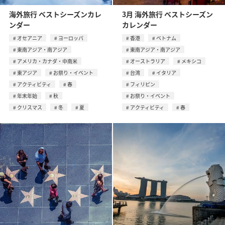
海外旅行 ベストシーズンカレ
3月 海外旅行 ベストシーズン
ンダー
カレンダー
オセアニア
ヨーロッパ
香港
ベトナム
東南アジア・南アジア
東南アジア・南アジア
アメリカ・カナダ・中南米
オーストラリア
メキシコ
東アジア
お祭り・イベント
台湾
イタリア
アクティビティ
春
フィリピン
年末年始
秋
お祭り・イベント
クリスマス
冬
夏
アクティビティ
春