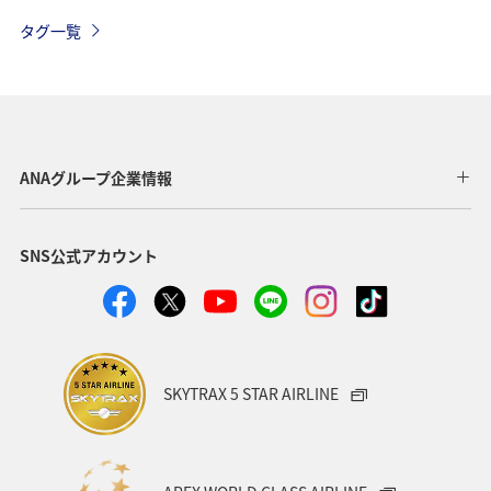
アクティビティ
イワナ
湖
海外
長崎県
タグ一覧
マダイ
アユ
トラウト
アオリイカ
東京都
福岡県
神奈川県
静岡県
アマゴ
鹿児島県
自然・植物
秋田県
メジナ
ANAグループ企業情報
和歌山県
クロダイ
九州地方
SNS公式アカウント
ロウニンアジ（GT）
岐阜県
青森県
八丈島
高知県
千葉県
西表島
イシダイ
福井県
栃木県
群馬県
大分県
滋賀県
グルメ
SKYTRAX 5 STAR AIRLINE
徳島県
鳥取県
埼玉県
愛媛県
山口県
石垣
宮古島
新潟県
島根県
ブリ