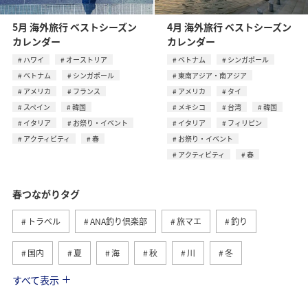
5月 海外旅行 ベストシーズン
4月 海外旅行 ベストシーズン
カレンダー
カレンダー
ハワイ
オーストリア
ベトナム
シンガポール
ベトナム
シンガポール
東南アジア・南アジア
アメリカ
フランス
アメリカ
タイ
スペイン
韓国
メキシコ
台湾
韓国
イタリア
お祭り・イベント
イタリア
フィリピン
アクティビティ
春
お祭り・イベント
アクティビティ
春
春つながりタグ
トラベル
ANA釣り倶楽部
旅マエ
釣り
国内
夏
海
秋
川
冬
すべて表示
旅ナカ
北海道
沖縄
ヤマメ