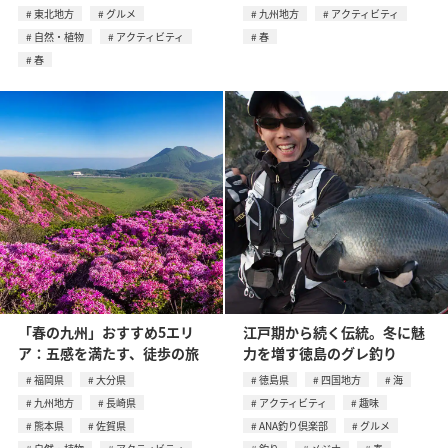
東北地方
グルメ
九州地方
アクティビティ
自然・植物
アクティビティ
春
春
「春の九州」おすすめ5エリ
江戸期から続く伝統。冬に魅
ア：五感を満たす、徒歩の旅
力を増す徳島のグレ釣り
福岡県
大分県
徳島県
四国地方
海
九州地方
長崎県
アクティビティ
趣味
熊本県
佐賀県
ANA釣り倶楽部
グルメ