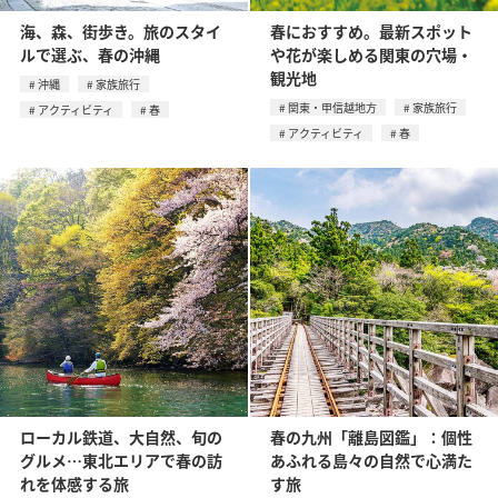
海、森、街歩き。旅のスタイ
春におすすめ。最新スポット
ルで選ぶ、春の沖縄
や花が楽しめる関東の穴場・
観光地
沖縄
家族旅行
関東・甲信越地方
家族旅行
アクティビティ
春
アクティビティ
春
ローカル鉄道、大自然、旬の
春の九州「離島図鑑」：個性
グルメ…東北エリアで春の訪
あふれる島々の自然で心満た
れを体感する旅
す旅