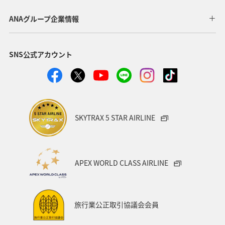
鹿児島県
自然・植物
秋田県
メジナ
ANAグループ企業情報
和歌山県
クロダイ
九州地方
SNS公式アカウント
ロウニンアジ（GT）
岐阜県
青森県
八丈島
高知県
千葉県
西表島
イシダイ
福井県
栃木県
群馬県
大分県
滋賀県
グルメ
SKYTRAX 5 STAR AIRLINE
徳島県
鳥取県
埼玉県
石垣
岩手県
新潟県
宮古島
韓国
メキシコ
ブリ
APEX WORLD CLASS AIRLINE
島根県
長野県
愛媛県
山口県
お祭り・イベント
ツアー
家族旅行
旅行業公正取引協議会会員
関東・甲信越地方
熊本県
宮崎県
関西地方