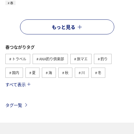
春
もっと見る
春つながりタグ
トラベル
ANA釣り倶楽部
旅マエ
釣り
国内
夏
海
秋
川
冬
すべて表示
旅ナカ
北海道
沖縄
ヤマメ
アクティビティ
イワナ
湖
海外
長崎県
タグ一覧
マダイ
アユ
トラウト
アオリイカ
東京都
福岡県
神奈川県
静岡県
アマゴ