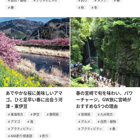
自然・植物
アクティビティ
釣り
メジナ
春
春
秋
冬
あでやかな桜に美味しいアマ
春の宮崎で旬を味わい、パワ
ゴ。ひと足早い春に出会う河
ーチャージ。GW旅に宮崎が
津・東伊豆
おすすめな5つの理由
東海地方
伊豆
静岡県
宮崎県
九州地方
アマゴ
海
グルメ
自然・植物
アクティビティ
アクティビティ
春
ANA釣り倶楽部
釣り