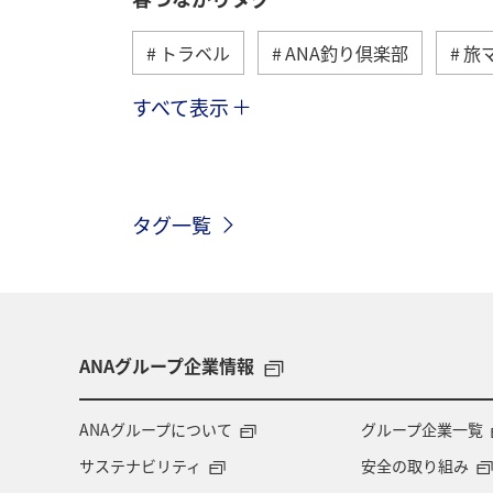
トラベル
ANA釣り倶楽部
旅
すべて表示
旅ナカ
北海道
沖縄
ヤ
トラウト
アオリイカ
東京都
タグ一覧
メジナ
和歌山県
クロダイ
高知県
西表島
イシダイ
埼玉県
石垣
岩手県
新
ANAグループ企業情報
メキシコ
お祭り・イベント
ANAグループについて
グループ企業一覧
サステナビリティ
安全の取り組み
マアジ
コイ
南伊豆
タ