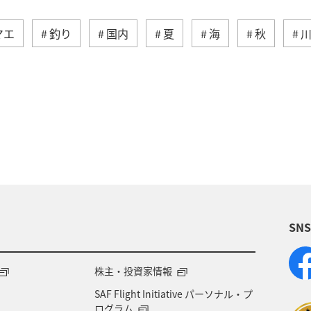
マエ
釣り
国内
夏
海
秋
マメ
アクティビティ
イワナ
湖
海外
福岡県
神奈川県
静岡県
アマゴ
九州地方
ロウニンアジ（GT）
岐阜県
栃木県
福井県
群馬県
大分県
滋賀県
SN
潟県
宮古島
ブリ
愛媛県
山口県
ツアー
家族旅行
関東・甲信越地方
熊本県
株主・投資家情報
SAF Flight Initiative パーソナル・プ
イ
ワカサギ
オーストラリア
アメリカ・カナ
ログラム