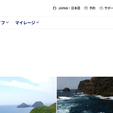
JAPAN
・日本語
予約
サポ
イフ
マイレージ