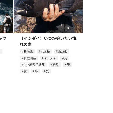
ック
【イシダイ】いつか会いたい憧
れの魚
イ
長崎県
八丈島
東京都
和歌山県
イシダイ
海
ANA釣り倶楽部
釣り
春
秋
冬
夏