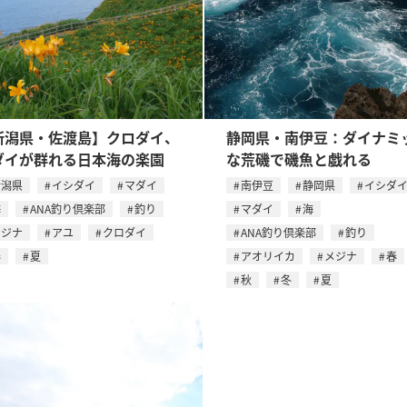
新潟県・佐渡島】クロダイ、
静岡県・南伊豆：ダイナミ
ダイが群れる日本海の楽園
な荒磯で磯魚と戯れる
新潟県
イシダイ
マダイ
南伊豆
静岡県
イシダ
海
ANA釣り倶楽部
釣り
マダイ
海
メジナ
アユ
クロダイ
ANA釣り倶楽部
釣り
春
夏
アオリイカ
メジナ
春
秋
冬
夏