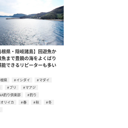
島根県・隠岐諸島】回遊魚か
根魚まで豊饒の海をよくばり
堪能できるリピーターも多い
島根県
イシダイ
マダイ
海
ブリ
マアジ
NA釣り倶楽部
釣り
アオリイカ
春
秋
冬
夏