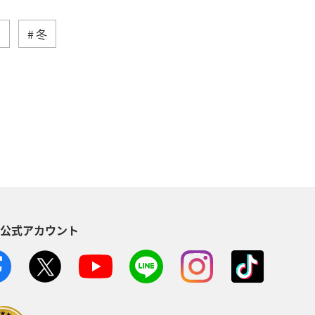
川
冬
長崎県
マダイ
アユ
鹿児島県
自然・植物
秋田県
青森県
八丈島
千葉県
グルメ
徳島県
鳥取県
S公式アカウント
島根県
長野県
韓国
宮崎県
関西地方
大阪府
ダ・中南米
ハワイ
ベトナム