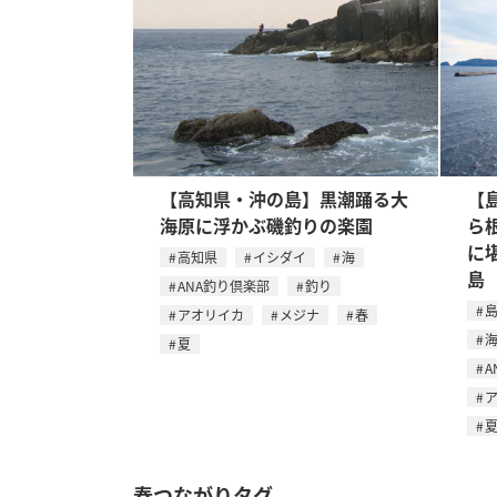
【高知県・沖の島】黒潮踊る大
【
海原に浮かぶ磯釣りの楽園
ら
に
高知県
イシダイ
海
島
ANA釣り倶楽部
釣り
アオリイカ
メジナ
春
夏
A
春つながりタグ