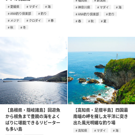
福岡県
新潟県
愛媛県
マダイ
海
神奈川県
マダイ
海
ANA釣り倶楽部
釣り
ANA釣り倶楽部
釣り
メジナ
クロダイ
春
春
秋
夏
秋
冬
【島根県・隠岐諸島】回遊魚
【高知県・足摺半島】四国最
から根魚まで豊饒の海をよく
南端の岬を擁し太平洋に突き
ばりに堪能できるリピーター
出た風光明媚な釣り場
も多い島
高知県
マダイ
海