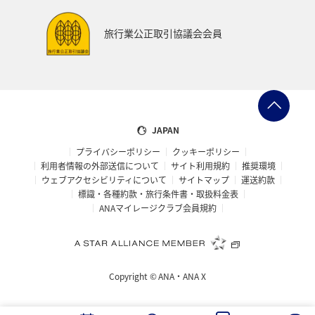
お祭り・イベント
ツアー
家族旅行
旅行業公正取引協議会会員
関東・甲信越地方
熊本県
宮崎県
関西地方
大阪府
マアジ
タイ
南伊豆
アメリカ・カナダ・中南米
ハワイ
コイ
JAPAN
プライバシーポリシー
クッキーポリシー
ワカサギ
オーストラリア
東南アジア・南アジア
利用者情報の外部送信について
サイト利用規約
推奨環境
ウェブアクセシビリティについて
サイトマップ
運送約款
ベトナム
イタリア
東北地方
佐賀県
標識・各種約款・旅行条件書・取扱料金表
ANAマイレージクラブ会員規約
世界遺産
温泉
ゴールデンウィーク
三重県
中国地方
広島県
バンコク
沖縄県
Copyright ©
ANA・ANA X
宮城県
イギリス
ホノルル
釧路
日光
フナ
タチウオ
兵庫県
福島県
スズキ