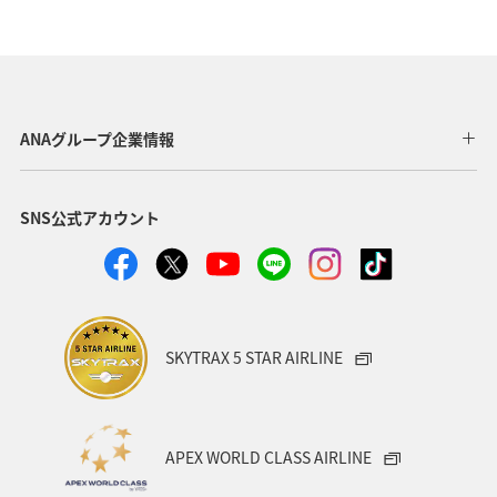
マダイ
アユ
トラウト
アオリイカ
東京都
福岡県
神奈川県
静岡県
アマゴ
鹿児島県
自然・植物
秋田県
メジナ
ANAグループ企業情報
和歌山県
クロダイ
九州地方
SNS公式アカウント
ロウニンアジ（GT）
岐阜県
青森県
八丈島
高知県
千葉県
西表島
イシダイ
福井県
栃木県
群馬県
大分県
滋賀県
グルメ
SKYTRAX 5 STAR AIRLINE
徳島県
鳥取県
埼玉県
愛媛県
山口県
石垣
宮古島
新潟県
島根県
ブリ
APEX WORLD CLASS AIRLINE
韓国
メキシコ
岩手県
長野県