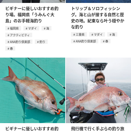
ビギナーに優しいおすすめ釣
トリップ＆ソロフィッシン
り場。福岡県「うみんぐ大
グ。海と山が接する自然と歴
島」のお手軽海釣り
史の地。紀東なら叶う穏やか
な釣り
福岡県
マダイ
海
三重県
マダイ
海
アクティビティ
ANA釣り倶楽部
春
ANA釣り倶楽部
釣り
春
ビギナーに優しいおすすめ釣
飛行機で行く手ぶらの釣り旅