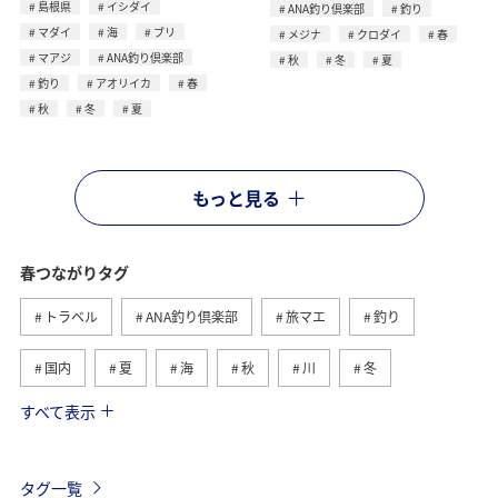
島根県
イシダイ
ANA釣り倶楽部
釣り
マダイ
海
ブリ
メジナ
クロダイ
春
マアジ
ANA釣り倶楽部
秋
冬
夏
釣り
アオリイカ
春
秋
冬
夏
もっと見る
春つながりタグ
トラベル
ANA釣り倶楽部
旅マエ
釣り
国内
夏
海
秋
川
冬
すべて表示
旅ナカ
北海道
沖縄
ヤマメ
アクティビティ
イワナ
湖
海外
長崎県
タグ一覧