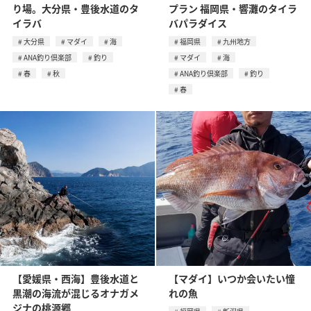
り場。大分県・豊後水道のタ
プラン 福岡県・響灘のタイラ
イラバ
バパラダイス
大分県
マダイ
海
福岡県
九州地方
ANA釣り倶楽部
釣り
マダイ
海
春
秋
ANA釣り倶楽部
釣り
春
【愛媛県・西海】豊後水道と
【マダイ】いつか会いたい憧
黒潮の海流が混じるオナガメ
れの魚
ジナの桃源郷