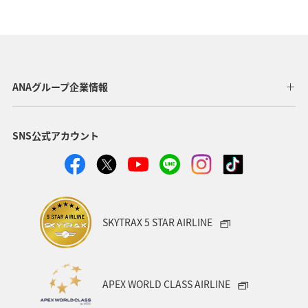
マダイ
アユ
トラウト
アオリイカ
東京都
福岡県
神奈川県
静岡県
アマゴ
鹿児島県
自然・植物
秋田県
メジナ
ANAグループ企業情報
和歌山県
クロダイ
九州地方
SNS公式アカウント
ロウニンアジ（GT）
岐阜県
青森県
八丈島
高知県
千葉県
西表島
イシダイ
福井県
栃木県
群馬県
大分県
滋賀県
グルメ
SKYTRAX 5 STAR AIRLINE
徳島県
鳥取県
埼玉県
愛媛県
山口県
石垣
宮古島
新潟県
島根県
ブリ
APEX WORLD CLASS AIRLINE
韓国
メキシコ
岩手県
長野県