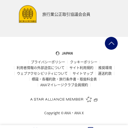
お祭り・イベント
ツアー
家族旅行
旅行業公正取引協議会会員
関東・甲信越地方
熊本県
宮崎県
関西地方
大阪府
マアジ
タイ
南伊豆
アメリカ・カナダ・中南米
ハワイ
コイ
JAPAN
プライバシーポリシー
クッキーポリシー
ワカサギ
オーストラリア
東南アジア・南アジア
利用者情報の外部送信について
サイト利用規約
推奨環境
ウェブアクセシビリティについて
サイトマップ
運送約款
ベトナム
イタリア
東北地方
佐賀県
標識・各種約款・旅行条件書・取扱料金表
ANAマイレージクラブ会員規約
世界遺産
温泉
ゴールデンウィーク
三重県
中国地方
広島県
バンコク
沖縄県
Copyright ©
ANA・ANA X
宮城県
イギリス
ホノルル
釧路
日光
フナ
タチウオ
兵庫県
福島県
スズキ