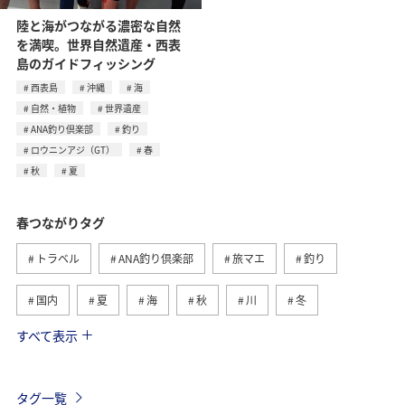
陸と海がつながる濃密な自然
を満喫。世界自然遺産・西表
島のガイドフィッシング
西表島
沖縄
海
自然・植物
世界遺産
ANA釣り倶楽部
釣り
ロウニンアジ（GT）
春
秋
夏
春つながりタグ
トラベル
ANA釣り倶楽部
旅マエ
釣り
国内
夏
海
秋
川
冬
すべて表示
旅ナカ
北海道
沖縄
ヤマメ
アクティビティ
イワナ
湖
海外
長崎県
タグ一覧