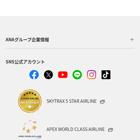
マダイ
アユ
トラウト
アオリイカ
東京都
福岡県
神奈川県
静岡県
アマゴ
鹿児島県
自然・植物
秋田県
メジナ
ANAグループ企業情報
和歌山県
クロダイ
九州地方
SNS公式アカウント
ロウニンアジ（GT）
岐阜県
青森県
八丈島
高知県
千葉県
西表島
イシダイ
福井県
群馬県
栃木県
大分県
滋賀県
グルメ
SKYTRAX 5 STAR AIRLINE
徳島県
鳥取県
埼玉県
お祭り・イベント
ツアー
メキシコ
韓国
ブリ
島根県
APEX WORLD CLASS AIRLINE
山口県
愛媛県
石垣
宮古島
新潟県