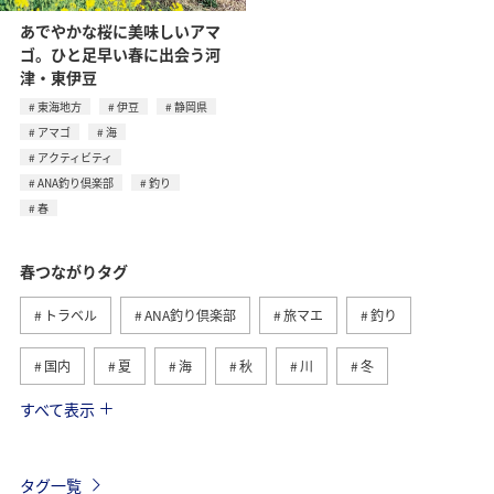
あでやかな桜に美味しいアマ
ゴ。ひと足早い春に出会う河
津・東伊豆
東海地方
伊豆
静岡県
アマゴ
海
アクティビティ
ANA釣り倶楽部
釣り
春
春つながりタグ
トラベル
ANA釣り倶楽部
旅マエ
釣り
国内
夏
海
秋
川
冬
すべて表示
旅ナカ
北海道
沖縄
ヤマメ
アクティビティ
イワナ
湖
海外
長崎県
タグ一覧