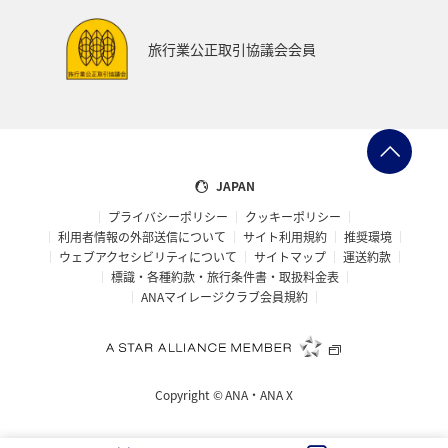
長野県
岩手県
家族旅行
関東・甲信越地方
旅行業公正取引協議会会員
熊本県
宮崎県
関西地方
大阪府
マアジ
東南アジア・南アジア
アメリカ・カナダ・中南米
ベトナム
オーストラリア
イタリア
ハワイ
JAPAN
プライバシーポリシー
クッキーポリシー
タイ
南伊豆
ワカサギ
コイ
東北地方
利用者情報の外部送信について
サイト利用規約
推奨環境
ウェブアクセシビリティについて
サイトマップ
運送約款
佐賀県
世界遺産
温泉
ゴールデンウィーク
標識・各種約款・旅行条件書・取扱料金表
ANAマイレージクラブ会員規約
三重県
中国地方
広島県
台湾
フィリピン
シンガポール
アメリカ
バンコク
Copyright ©
ANA・ANA X
釧路
イギリス
ホノルル
スズキ
沖縄県
宮城県
兵庫県
フナ
タチウオ
日光