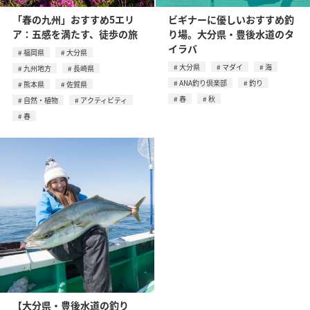
「春の九州」おすすめ5エリ
ビギナーに優しいおすすめ釣
ア：五感を満たす、徒歩の旅
り場。大分県・豊後水道のタ
イラバ
福岡県
大分県
大分県
マダイ
海
九州地方
長崎県
ANA釣り倶楽部
釣り
熊本県
佐賀県
春
秋
自然・植物
アクティビティ
春
【大分県・豊後水道の釣り