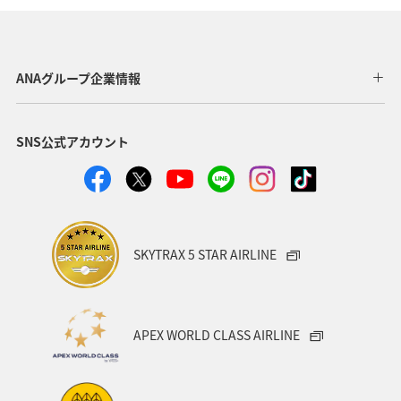
東京都
福岡県
神奈川県
静岡県
アマゴ
鹿児島県
自然・植物
秋田県
メジナ
ANAグループ企業情報
和歌山県
クロダイ
九州地方
SNS公式アカウント
ロウニンアジ（GT）
岐阜県
青森県
八丈島
高知県
千葉県
西表島
イシダイ
福井県
栃木県
群馬県
大分県
滋賀県
グルメ
SKYTRAX 5 STAR AIRLINE
徳島県
鳥取県
埼玉県
石垣
岩手県
新潟県
宮古島
韓国
メキシコ
ブリ
APEX WORLD CLASS AIRLINE
島根県
長野県
愛媛県
山口県
お祭り・イベント
ツアー
家族旅行