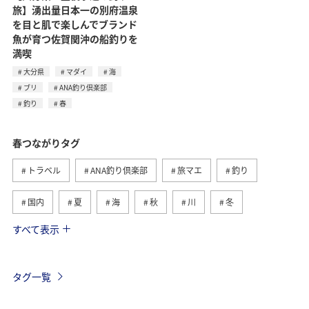
旅】湧出量日本一の別府温泉
を目と肌で楽しんでブランド
魚が育つ佐賀関沖の船釣りを
満喫
大分県
マダイ
海
ブリ
ANA釣り倶楽部
釣り
春
春つながりタグ
トラベル
ANA釣り倶楽部
旅マエ
釣り
国内
夏
海
秋
川
冬
すべて表示
旅ナカ
北海道
沖縄
ヤマメ
アクティビティ
イワナ
湖
海外
長崎県
タグ一覧
マダイ
アユ
トラウト
アオリイカ