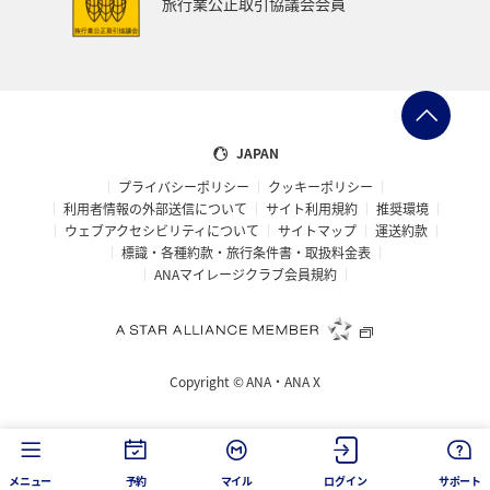
旅行業公正取引協議会会員
関東・甲信越地方
熊本県
宮崎県
関西地方
大阪府
マアジ
コイ
アメリカ・カナダ・中南米
ハワイ
ワカサギ
南伊豆
タイ
JAPAN
プライバシーポリシー
クッキーポリシー
オーストラリア
東南アジア・南アジア
ベトナム
利用者情報の外部送信について
サイト利用規約
推奨環境
ウェブアクセシビリティについて
サイトマップ
運送約款
イタリア
東北地方
佐賀県
世界遺産
標識・各種約款・旅行条件書・取扱料金表
ANAマイレージクラブ会員規約
温泉
ゴールデンウィーク
三重県
中国地方
広島県
フナ
タチウオ
福島県
日光
Copyright ©
ANA・ANA X
イギリス
ホノルル
沖縄県
宮城県
釧路
バンコク
兵庫県
スズキ
台湾
メニュー
予約
マイル
ログイン
サポート
フィリピン
シンガポール
アメリカ
京都府