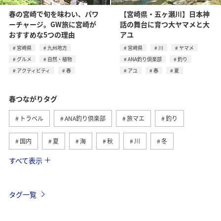
春の宮崎で旬を味わい、パワ
【宮崎県・五ヶ瀬川】日本神
ーチャージ。GW旅に宮崎が
話の舞台に育つ大ヤマメと大
おすすめな5つの理由
アユ
宮崎県
九州地方
宮崎県
川
ヤマメ
グルメ
自然・植物
ANA釣り倶楽部
釣り
アクティビティ
春
アユ
春
夏
春つながりタグ
トラベル
ANA釣り倶楽部
旅マエ
釣り
国内
夏
海
秋
川
冬
すべて表示
旅ナカ
北海道
沖縄
ヤマメ
アクティビティ
イワナ
湖
海外
長崎県
タグ一覧
マダイ
アユ
トラウト
アオリイカ