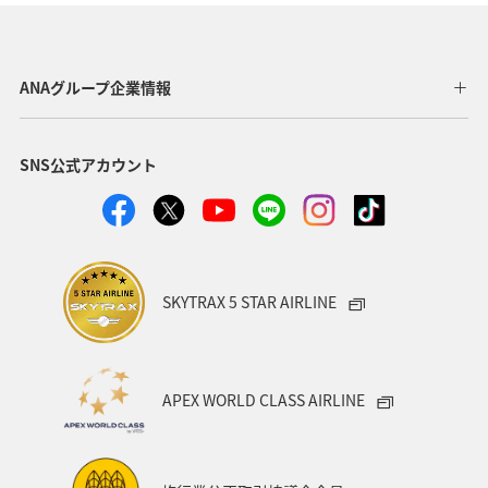
東京都
福岡県
神奈川県
静岡県
アマゴ
鹿児島県
自然・植物
秋田県
メジナ
ANAグループ企業情報
和歌山県
クロダイ
九州地方
SNS公式アカウント
ロウニンアジ（GT）
岐阜県
青森県
八丈島
高知県
千葉県
西表島
イシダイ
福井県
栃木県
群馬県
大分県
滋賀県
グルメ
SKYTRAX 5 STAR AIRLINE
徳島県
鳥取県
埼玉県
石垣
岩手県
新潟県
宮古島
韓国
メキシコ
ブリ
APEX WORLD CLASS AIRLINE
島根県
長野県
愛媛県
山口県
お祭り・イベント
ツアー
家族旅行