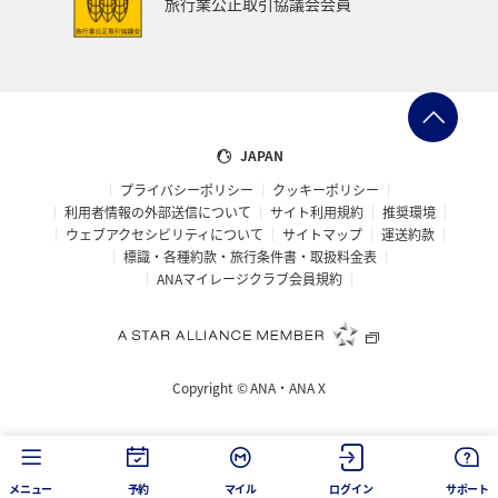
旅行業公正取引協議会会員
熊本県
宮崎県
関西地方
大阪府
マアジ
東南アジア・南アジア
アメリカ・カナダ・中南米
ベトナム
オーストラリア
イタリア
ハワイ
JAPAN
プライバシーポリシー
クッキーポリシー
タイ
南伊豆
ワカサギ
コイ
東北地方
利用者情報の外部送信について
サイト利用規約
推奨環境
ウェブアクセシビリティについて
サイトマップ
運送約款
佐賀県
世界遺産
温泉
ゴールデンウィーク
標識・各種約款・旅行条件書・取扱料金表
ANAマイレージクラブ会員規約
三重県
中国地方
広島県
台湾
フィリピン
シンガポール
アメリカ
バンコク
Copyright ©
ANA・ANA X
釧路
イギリス
ホノルル
スズキ
沖縄県
宮城県
兵庫県
フナ
タチウオ
日光
メニュー
予約
マイル
ログイン
サポート
福島県
京都府
富山県
香川県
奈良県