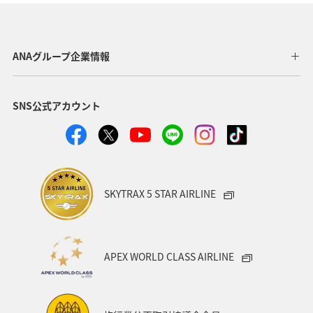
東京都
福岡県
神奈川県
静岡県
アマゴ
鹿児島県
自然・植物
秋田県
メジナ
ANAグループ企業情報
和歌山県
クロダイ
九州地方
SNS公式アカウント
ロウニンアジ（GT）
岐阜県
青森県
八丈島
高知県
千葉県
西表島
イシダイ
福井県
群馬県
栃木県
大分県
滋賀県
グルメ
SKYTRAX 5 STAR AIRLINE
徳島県
鳥取県
埼玉県
お祭り・イベント
ツアー
メキシコ
韓国
ブリ
島根県
APEX WORLD CLASS AIRLINE
山口県
愛媛県
石垣
宮古島
新潟県
長野県
岩手県
家族旅行
関東・甲信越地方