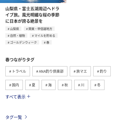
山梨県・富士五湖周辺へドラ
イブ旅。風光明媚な桜の季節
に日本が誇る絶景を
山梨県
関東・甲信越地方
自然・植物
マイルを貯める
ゴールデンウィーク
春
春つながりタグ
トラベル
ANA釣り倶楽部
旅マエ
釣り
国内
夏
海
秋
川
冬
すべて表示
旅ナカ
北海道
沖縄
ヤマメ
アクティビティ
イワナ
湖
海外
長崎県
タグ一覧
マダイ
アユ
トラウト
アオリイカ