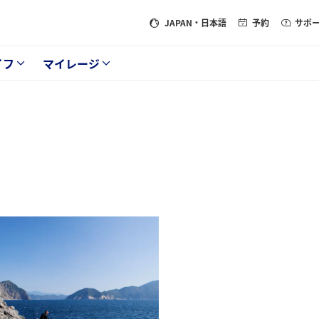
JAPAN
・日本語
予約
サポ
イフ
マイレージ