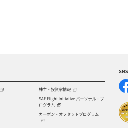
マメ
アクティビティ
イワナ
湖
海外
福岡県
神奈川県
静岡県
アマゴ
九州地方
ロウニンアジ（GT）
岐阜県
福井県
栃木県
群馬県
大分県
滋賀県
SN
潟県
宮古島
韓国
メキシコ
ブリ
アー
家族旅行
関東・甲信越地方
熊本県
株主・投資家情報
SAF Flight Initiative パーソナル・プ
ダ・中南米
ハワイ
ワカサギ
南伊豆
タ
ログラム
カーボン・オフセットプログラム
イタリア
東北地方
佐賀県
世界遺産