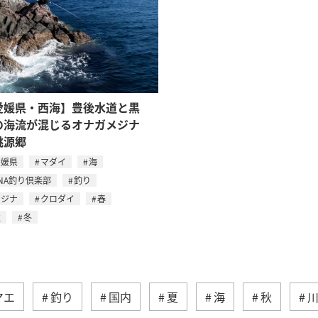
愛媛県・西海】豊後水道と黒
の海流が混じるオナガメジナ
桃源郷
愛媛県
マダイ
海
NA釣り倶楽部
釣り
メジナ
クロダイ
春
秋
冬
マエ
釣り
国内
夏
海
秋