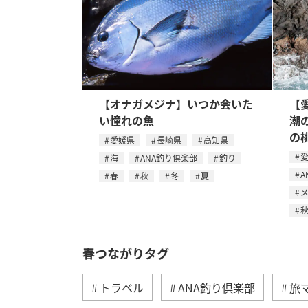
【オナガメジナ】いつか会いた
【
い憧れの魚
潮
の
愛媛県
長崎県
高知県
海
ANA釣り倶楽部
釣り
A
春
秋
冬
夏
春つながりタグ
トラベル
ANA釣り倶楽部
旅