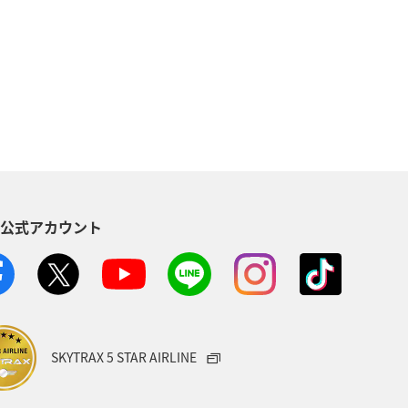
長崎県
マダイ
アユ
鹿児島県
自然・植物
秋田県
青森県
八丈島
高知県
グルメ
徳島県
鳥取県
S公式アカウント
島根県
長野県
愛媛県
宮崎県
関西地方
大阪府
イ
オーストラリア
SKYTRAX 5 STAR AIRLINE
温泉
ゴールデンウィーク