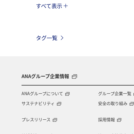
すべて表示
旅ナカ
北海道
沖縄
ヤ
トラウト
アオリイカ
東京都
タグ一覧
メジナ
和歌山県
クロダイ
千葉県
西表島
イシダイ
埼玉県
石垣
岩手県
新
ANAグループ企業情報
山口県
お祭り・イベント
ツ
ANAグループについて
グループ企業一覧
サステナビリティ
安全の取り組み
マアジ
コイ
アメリカ・カナ
プレスリリース
採用情報
東南アジア・南アジア
ベトナム