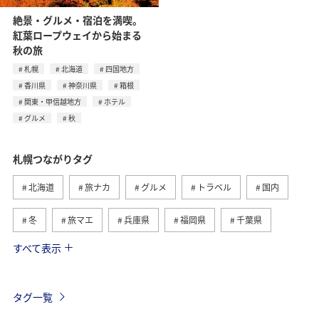
絶景・グルメ・宿泊を満喫。
紅葉ロープウェイから始まる
秋の旅
札幌
北海道
四国地方
香川県
神奈川県
箱根
関東・甲信越地方
ホテル
グルメ
秋
札幌つながりタグ
北海道
旅ナカ
グルメ
トラベル
国内
冬
旅マエ
兵庫県
福岡県
千葉県
すべて表示
三重県
お祭り・イベント
広島県
神戸
自然・植物
趣味
釧路
旭川
夏
タグ一覧
函館
四国地方
香川県
秋
紅葉