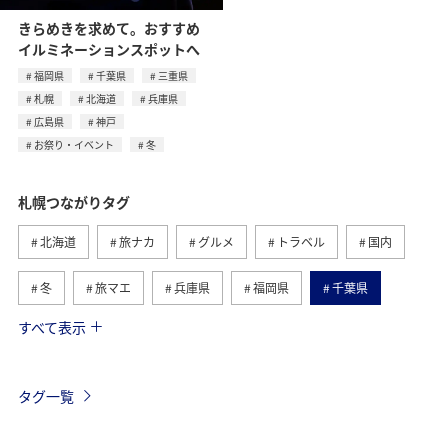
きらめきを求めて。おすすめ
イルミネーションスポットへ
福岡県
千葉県
三重県
札幌
北海道
兵庫県
広島県
神戸
お祭り・イベント
冬
札幌つながりタグ
北海道
旅ナカ
グルメ
トラベル
国内
冬
旅マエ
兵庫県
福岡県
千葉県
すべて表示
三重県
お祭り・イベント
広島県
神戸
自然・植物
趣味
釧路
旭川
夏
タグ一覧
函館
四国地方
香川県
秋
紅葉