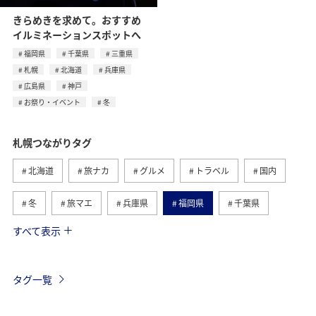
きらめきを求めて。おすすめ
イルミネーションスポットへ
福岡県
千葉県
三重県
札幌
北海道
兵庫県
広島県
神戸
お祭り・イベント
冬
札幌つながりタグ
北海道
旅ナカ
グルメ
トラベル
国内
冬
旅マエ
兵庫県
福岡県
千葉県
すべて表示
三重県
お祭り・イベント
広島県
神戸
自然・植物
趣味
釧路
旭川
夏
タグ一覧
函館
四国地方
香川県
秋
紅葉