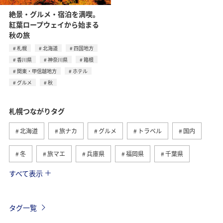
絶景・グルメ・宿泊を満喫。
紅葉ロープウェイから始まる
秋の旅
札幌
北海道
四国地方
香川県
神奈川県
箱根
関東・甲信越地方
ホテル
グルメ
秋
札幌つながりタグ
北海道
旅ナカ
グルメ
トラベル
国内
冬
旅マエ
兵庫県
福岡県
千葉県
すべて表示
三重県
お祭り・イベント
広島県
神戸
自然・植物
趣味
釧路
旭川
夏
タグ一覧
函館
四国地方
香川県
秋
紅葉