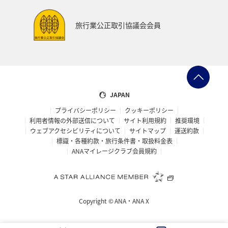
日本の歴史・文化・芸術
帰省
夜景
旅行業公正取引協議会会員
ANAグルメマイル
AMC会員専用サービス
群馬県
ANAの取り組み（サステナブル、社会貢献）
マアジ
イシダイ
コイ
クロダイ
JAPAN
プライバシーポリシー
クッキーポリシー
利用者情報の外部送信について
サイト利用規約
推奨環境
ウェブアクセシビリティについて
サイトマップ
運送約款
標識・各種約款・旅行条件書・取扱料金表
ANAマイレージクラブ会員規約
Copyright ©
ANA・ANA X