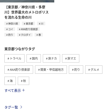
【東京都／神奈川県・多摩
川】世界最大のメトロポリス
を流れる生命の川
神奈川県
東京都
川
コイ
ANA釣り倶楽部
釣り
クロダイ
春
東京都つながりタグ
トラベル
国内
旅ナカ
旅マエ
ANA釣り倶楽部
関東・甲信越地方
釣り
グルメ
海
秋
すべて表示
春
八丈島
ライフ
長崎県
北海道
マイルを貯める
アクティビティ
鹿児島県
タグ一覧