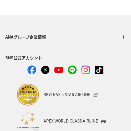
ホテル
夏
神奈川県
冬
福岡県
沖縄
ANA CA's Note
埼玉県
ANAマイレージクラブ
歴史・文化・芸術
千葉県
ANAグループ企業情報
ショッピング＆ライフ
秋田県
家族旅行
飛行機
SNS公式アカウント
趣味
ANA Pocket
山形県
自然・植物
ANAショッピング A-style
熊本県
川
和歌山県
香川県
沖縄県
カップル
愛知県
大阪府
SKYTRAX 5 STAR AIRLINE
兵庫県
京都府
宮城県
愛媛県
広島県
仙台
旅アト
空港グルメ
散歩
日常
APEX WORLD CLASS AIRLINE
日常生活でマイルを貯める（外出先でためる）