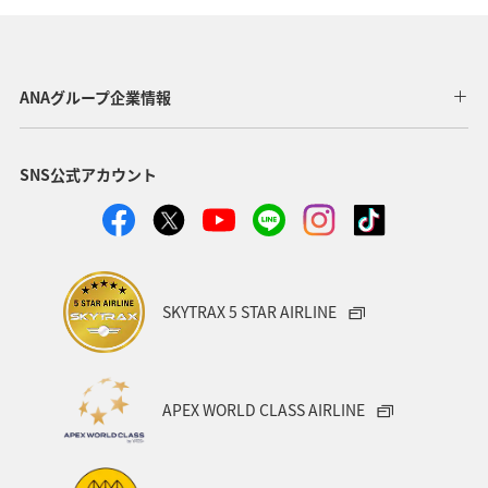
沖縄
ANA CA's Note
埼玉県
ANAマイレージクラブ
歴史・文化・芸術
千葉県
ANAグループ企業情報
ショッピング＆ライフ
秋田県
家族旅行
飛行機
SNS公式アカウント
趣味
ANA Pocket
山形県
自然・植物
ANAショッピング A-style
熊本県
川
和歌山県
香川県
沖縄県
カップル
愛知県
大阪府
SKYTRAX 5 STAR AIRLINE
兵庫県
京都府
宮城県
愛媛県
広島県
仙台
旅アト
空港グルメ
散歩
日常
APEX WORLD CLASS AIRLINE
日常生活でマイルを貯める（外出先でためる）
日本の歴史・文化・芸術
帰省
夜景