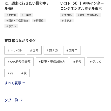
に。週末に行きたい最旬ホテ
いコト（4）】ANAインター
ル4選
コンチネンタルホテル東京
東京都
千葉県
東京都
関東・甲信越地方
関東・甲信越地方
群馬県
ホテル
ホテル
東京都つながりタグ
トラベル
国内
旅ナカ
旅マエ
ANA釣り倶楽部
関東・甲信越地方
釣り
グルメ
海
秋
すべて表示
春
八丈島
ライフ
長崎県
北海道
マイルを貯める
アクティビティ
鹿児島県
タグ一覧
ホテル
夏
神奈川県
冬
福岡県