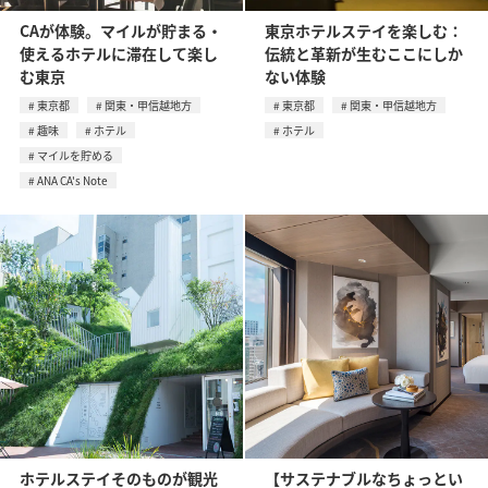
CAが体験。マイルが貯まる・
東京ホテルステイを楽しむ：
使えるホテルに滞在して楽し
伝統と革新が生むここにしか
む東京
ない体験
東京都
関東・甲信越地方
東京都
関東・甲信越地方
趣味
ホテル
ホテル
マイルを貯める
ANA CA's Note
ホテルステイそのものが観光
【サステナブルなちょっとい