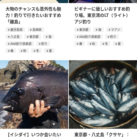
大物のチャンスも意外性も魅
ビギナーに優しいおすすめ釣
力！釣りで行きたいおすすめ
り場。東京湾のLT（ライト）
「離島」
アジ釣り
鹿児島県
長崎県
東京都
海
マアジ
八丈島
東京都
海
ANA釣り倶楽部
釣り
ANA釣り倶楽部
釣り
春
秋
冬
夏
春
秋
冬
夏
【イシダイ】いつか会いたい
東京都・八丈島「クサヤ」：