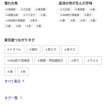
憧れの魚
遠流の地が生んだ珍味
長崎県
八丈島
東京都
八丈島
東京都
海
和歌山県
イシダイ
海
ANA釣り倶楽部
釣り
ANA釣り倶楽部
釣り
春
秋
冬
夏
春
秋
冬
夏
東京都つながりタグ
トラベル
国内
旅ナカ
旅マエ
ANA釣り倶楽部
関東・甲信越地方
釣り
グルメ
海
秋
すべて表示
春
八丈島
ライフ
長崎県
北海道
マイルを貯める
アクティビティ
鹿児島県
タグ一覧
ホテル
夏
神奈川県
冬
福岡県