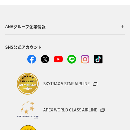
沖縄
ANA CA's Note
埼玉県
ANAマイレージクラブ
歴史・文化・芸術
千葉県
ANAグループ企業情報
ショッピング＆ライフ
秋田県
家族旅行
飛行機
SNS公式アカウント
趣味
ANA Pocket
山形県
自然・植物
ANAショッピング A-style
熊本県
川
和歌山県
香川県
沖縄県
カップル
愛知県
大阪府
SKYTRAX 5 STAR AIRLINE
兵庫県
京都府
宮城県
愛媛県
広島県
仙台
旅アト
空港グルメ
散歩
日常
APEX WORLD CLASS AIRLINE
日常生活でマイルを貯める（外出先でためる）
日本の歴史・文化・芸術
帰省
夜景