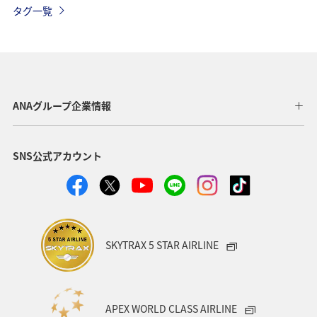
タグ一覧
ホテル
夏
神奈川県
冬
福岡県
沖縄
ANA CA's Note
埼玉県
ANAマイレージクラブ
歴史・文化・芸術
千葉県
ANAグループ企業情報
ショッピング＆ライフ
秋田県
家族旅行
飛行機
SNS公式アカウント
趣味
ANA Pocket
山形県
自然・植物
ANAショッピング A-style
熊本県
川
和歌山県
香川県
沖縄県
カップル
愛知県
大阪府
SKYTRAX 5 STAR AIRLINE
兵庫県
京都府
宮城県
愛媛県
広島県
仙台
旅アト
空港グルメ
散歩
日常
APEX WORLD CLASS AIRLINE