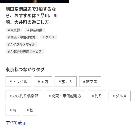
羽田空港周辺で1泊するな
ら、おすすめは？品川、川
崎、大井町の過ごし方
東京都
神奈川県
関東・甲信越地方
グルメ
ANAグルメマイル
AMC会員専用サービス
東京都つながりタグ
トラベル
国内
旅ナカ
旅マエ
ANA釣り倶楽部
関東・甲信越地方
釣り
グルメ
海
秋
すべて表示
春
八丈島
ライフ
長崎県
北海道
マイルを貯める
アクティビティ
鹿児島県