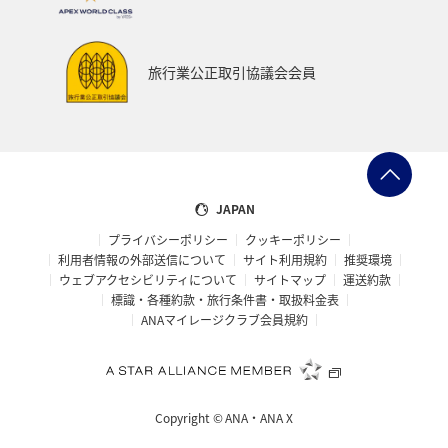
日常生活でマイルを貯める（外出先でためる）
日本の歴史・文化・芸術
帰省
夜景
旅行業公正取引協議会会員
ANAグルメマイル
AMC会員専用サービス
群馬県
ANAの取り組み（サステナブル、社会貢献）
マアジ
イシダイ
コイ
クロダイ
JAPAN
プライバシーポリシー
クッキーポリシー
利用者情報の外部送信について
サイト利用規約
推奨環境
ウェブアクセシビリティについて
サイトマップ
運送約款
標識・各種約款・旅行条件書・取扱料金表
ANAマイレージクラブ会員規約
Copyright ©
ANA・ANA X