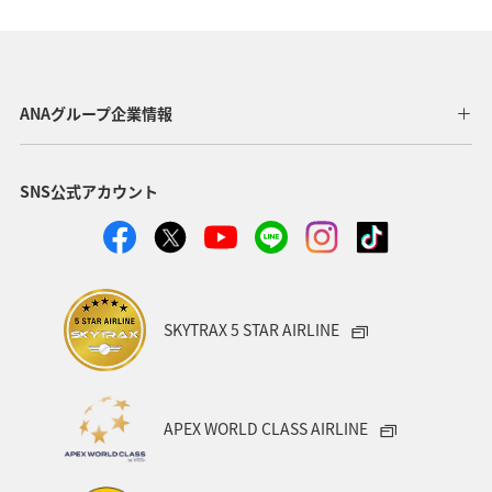
沖縄
ANA CA's Note
埼玉県
ANAマイレージクラブ
歴史・文化・芸術
千葉県
ANAグループ企業情報
ショッピング＆ライフ
秋田県
家族旅行
飛行機
SNS公式アカウント
趣味
ANA Pocket
山形県
自然・植物
ANAショッピング A-style
熊本県
川
和歌山県
香川県
沖縄県
カップル
愛知県
大阪府
SKYTRAX 5 STAR AIRLINE
兵庫県
京都府
宮城県
愛媛県
広島県
仙台
旅アト
空港グルメ
散歩
日常
APEX WORLD CLASS AIRLINE
日常生活でマイルを貯める（外出先でためる）