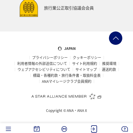
日本の歴史・文化・芸術
帰省
夜景
旅行業公正取引協議会会員
ANAグルメマイル
AMC会員専用サービス
群馬県
ANAの取り組み（サステナブル、社会貢献）
マアジ
コイ
クロダイ
イシダイ
JAPAN
プライバシーポリシー
クッキーポリシー
利用者情報の外部送信について
サイト利用規約
推奨環境
ウェブアクセシビリティについて
サイトマップ
運送約款
標識・各種約款・旅行条件書・取扱料金表
ANAマイレージクラブ会員規約
Copyright ©
ANA・ANA X