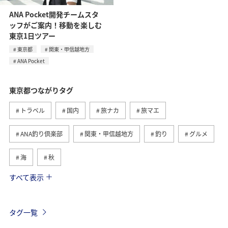
ANA Pocket開発チームスタ
ッフがご案内！移動を楽しむ
東京1日ツアー
東京都
関東・甲信越地方
ANA Pocket
東京都つながりタグ
トラベル
国内
旅ナカ
旅マエ
ANA釣り倶楽部
関東・甲信越地方
釣り
グルメ
海
秋
すべて表示
春
八丈島
ライフ
長崎県
北海道
マイルを貯める
アクティビティ
鹿児島県
タグ一覧
ホテル
夏
神奈川県
冬
福岡県