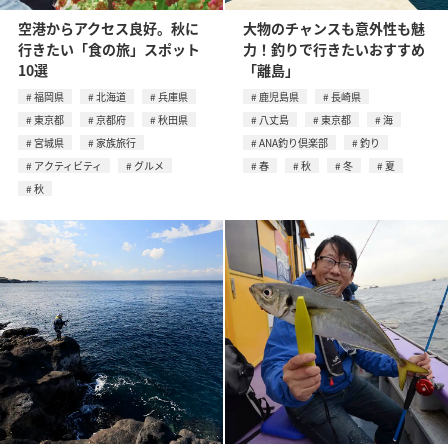
空港からアクセス良好。秋に
大物のチャンスも意外性も魅
行きたい「食の旅」スポット
力！釣りで行きたいおすすめ
10選
「離島」
福岡県
北海道
兵庫県
鹿児島県
長崎県
東京都
京都府
秋田県
八丈島
東京都
海
宮城県
家族旅行
ANA釣り倶楽部
釣り
アクティビティ
グルメ
春
秋
冬
夏
秋