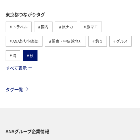
東京都つながりタグ
トラベル
国内
旅ナカ
旅マエ
ANA釣り倶楽部
関東・甲信越地方
釣り
グルメ
海
秋
すべて表示
春
八丈島
ライフ
長崎県
北海道
マイルを貯める
アクティビティ
鹿児島県
タグ一覧
ホテル
夏
神奈川県
冬
福岡県
沖縄
ANA CA's Note
埼玉県
ANAマイレージクラブ
歴史・文化・芸術
千葉県
ANAグループ企業情報