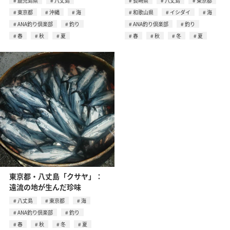
鹿児島県
八丈島
長崎県
八丈島
東京都
東京都
沖縄
海
和歌山県
イシダイ
海
ANA釣り倶楽部
釣り
ANA釣り倶楽部
釣り
春
秋
夏
春
秋
冬
夏
東京都・八丈島「クサヤ」：
遠流の地が生んだ珍味
八丈島
東京都
海
ANA釣り倶楽部
釣り
春
秋
冬
夏