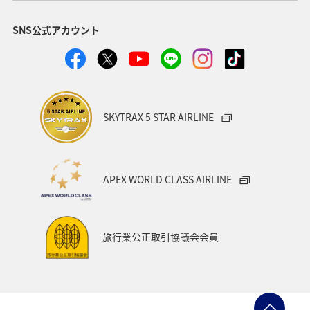
ショッピング＆ライフ
秋田県
家族旅行
飛行機
SNS公式アカウント
趣味
ANA Pocket
山形県
自然・植物
ANAショッピング A-style
熊本県
川
和歌山県
香川県
沖縄県
カップル
愛知県
大阪府
SKYTRAX 5 STAR AIRLINE
兵庫県
京都府
宮城県
愛媛県
広島県
仙台
旅アト
空港グルメ
散歩
日常
APEX WORLD CLASS AIRLINE
日常生活でマイルを貯める（外出先でためる）
日本の歴史・文化・芸術
帰省
夜景
旅行業公正取引協議会会員
ANAグルメマイル
AMC会員専用サービス
群馬県
ANAの取り組み（サステナブル、社会貢献）
マアジ