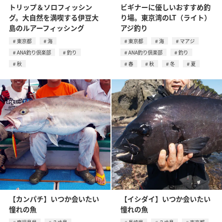
トリップ＆ソロフィッシン
ビギナーに優しいおすすめ釣
グ。大自然を満喫する伊豆大
り場。東京湾のLT（ライト）
島のルアーフィッシング
アジ釣り
東京都
海
東京都
海
マアジ
ANA釣り倶楽部
釣り
ANA釣り倶楽部
釣り
秋
春
秋
冬
夏
【カンパチ】いつか会いたい
【イシダイ】いつか会いたい
憧れの魚
憧れの魚