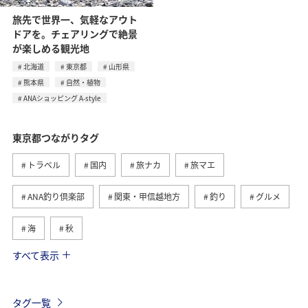
旅先で世界一、気軽なアウト
ドアを。チェアリングで絶景
が楽しめる観光地
北海道
東京都
山形県
熊本県
自然・植物
ANAショッピング A-style
東京都つながりタグ
トラベル
国内
旅ナカ
旅マエ
ANA釣り倶楽部
関東・甲信越地方
釣り
グルメ
海
秋
すべて表示
春
八丈島
ライフ
長崎県
北海道
マイルを貯める
アクティビティ
鹿児島県
タグ一覧