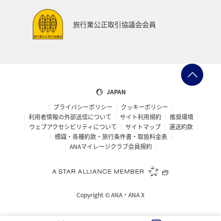
日本の歴史・文化・芸術
帰省
夜景
旅行業公正取引協議会会員
ANAグルメマイル
AMC会員専用サービス
群馬県
ANAの取り組み（サステナブル、社会貢献）
マアジ
コイ
クロダイ
イシダイ
JAPAN
プライバシーポリシー
クッキーポリシー
利用者情報の外部送信について
サイト利用規約
推奨環境
ウェブアクセシビリティについて
サイトマップ
運送約款
標識・各種約款・旅行条件書・取扱料金表
ANAマイレージクラブ会員規約
Copyright ©
ANA・ANA X