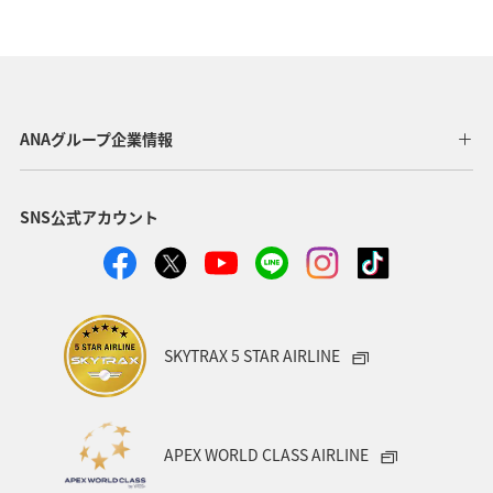
ホテル
夏
神奈川県
冬
福岡県
沖縄
ANA CA's Note
埼玉県
ANAマイレージクラブ
歴史・文化・芸術
千葉県
ANAグループ企業情報
ショッピング＆ライフ
秋田県
家族旅行
飛行機
SNS公式アカウント
趣味
ANA Pocket
山形県
自然・植物
ANAショッピング A-style
熊本県
川
和歌山県
香川県
沖縄県
カップル
愛知県
大阪府
SKYTRAX 5 STAR AIRLINE
兵庫県
京都府
宮城県
愛媛県
広島県
仙台
旅アト
空港グルメ
散歩
日常
APEX WORLD CLASS AIRLINE
日常生活でマイルを貯める（外出先でためる）