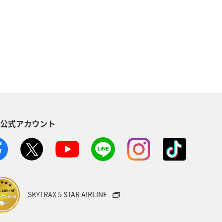
青森県
家族旅行
冬
歴史・文化・芸術
湖
アユ
東・甲信越地方
四国地方
ニックな写真を撮る
出張グルメ
S公式アカウント
グ A-style
マイルを使う
SKYTRAX 5 STAR AIRLINE