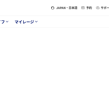
JAPAN
・日本語
予約
サポ
イフ
マイレージ