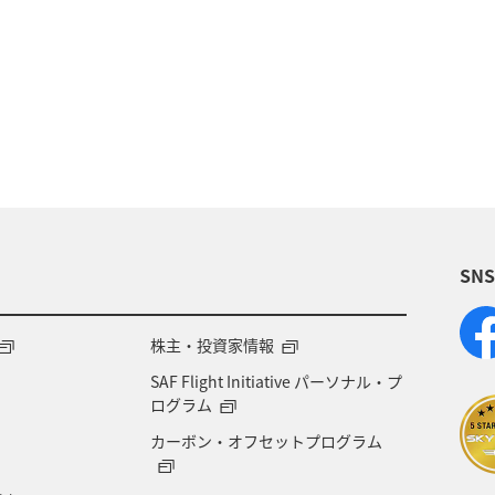
川
趣味
福島県
仙台
北陸地方
海
九州地方
北海道
スキー・スノボ
ANA CA's Note
ワーケーション
マアジ
関
ト
ワカサギ
鹿児島県
旅館
フォトジェ
SN
ショッピング＆ライフ
A-style秋特集
ANAショッピン
株主・投資家情報
SAF Flight Initiative パーソナル・プ
ログラム
カーボン・オフセットプログラム