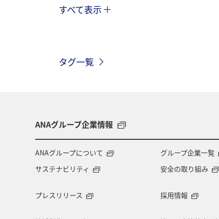
すべて表示
アクティビティ
温泉
夏
自然・植物
ホテル
岩手県
タグ一覧
秋
紅葉
マイルを貯める
カップル
春
お祭り・イベン
ANA Mall
ライフ
日常
ANAグループ企業情報
スズキ
ANAグループについて
グループ企業一覧
サステナビリティ
安全の取り組み
プレスリリース
採用情報