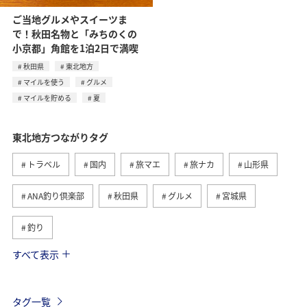
ご当地グルメやスイーツま
で！秋田名物と「みちのくの
小京都」角館を1泊2日で満喫
秋田県
東北地方
マイルを使う
グルメ
マイルを貯める
夏
東北地方つながりタグ
トラベル
国内
旅マエ
旅ナカ
山形県
ANA釣り倶楽部
秋田県
グルメ
宮城県
釣り
すべて表示
アクティビティ
温泉
夏
川
趣味
福島県
仙台
北陸地方
青森県
家族旅行
タグ一覧