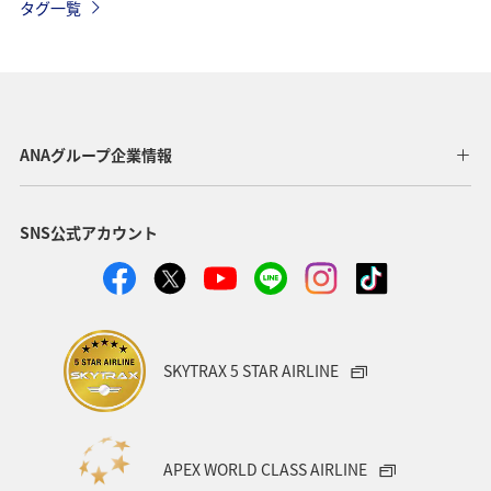
タグ一覧
冬
自然・植物
ホテル
岩手県
海
九州地方
北海道
スキー・スノボ
歴史・文化・芸術
湖
アユ
秋
紅葉
ANAグループ企業情報
マイルを貯める
ANA CA's Note
ワーケーション
SNS公式アカウント
マアジ
関東・甲信越地方
四国地方
カップル
春
お祭り・イベント
ワカサギ
鹿児島県
旅館
フォトジェニックな写真を撮る
出張グルメ
SKYTRAX 5 STAR AIRLINE
ANA Mall
ライフ
日常
ショッピング＆ライフ
A-style秋特集
ANAショッピング A-style
マイルを使う
APEX WORLD CLASS AIRLINE