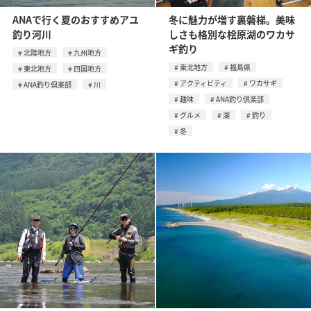
ANAで行く夏のおすすめアユ
冬に魅力が増す裏磐梯。美味
釣り河川
しさも格別な桧原湖のワカサ
ギ釣り
北陸地方
九州地方
東北地方
福島県
東北地方
四国地方
アクティビティ
ワカサギ
ANA釣り倶楽部
川
趣味
ANA釣り倶楽部
グルメ
湖
釣り
冬