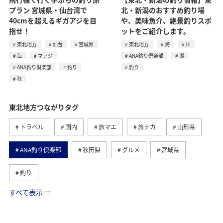
プラン 宮城県・仙台湾で
北・新潟のおすすめ釣り場
40cmを超えるギガアジを目
や、美味魚介、絶景釣りスポ
指せ！
ットをご紹介します。
東北地方
仙台
宮城県
東北地方
海
川
海
マアジ
ANA釣り倶楽部
湖
ANA釣り倶楽部
釣り
釣り
秋
東北地方つながりタグ
トラベル
国内
旅マエ
旅ナカ
山形県
ANA釣り倶楽部
秋田県
グルメ
宮城県
釣り
すべて表示
アクティビティ
温泉
夏
川
趣味
福島県
仙台
北陸地方
青森県
家族旅行