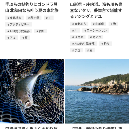
手ぶらの鮎釣りにゴンドラ登
山形県・庄内浜。海も川も豊
山 北秋田なら叶う夏の東北旅
富なアタリ。夢舞台で堪能す
るアジングとアユ
東北地方
秋田県
川
東北地方
山形県
海
アクティビティ
川
ワーケーション
ANA釣り倶楽部
釣り
スズキ
マアジ
アユ
夏
ANA釣り倶楽部
釣り
アユ
夏
飛行機で行く手ぶらの釣り旅
【東北・新潟の釣り情報】東