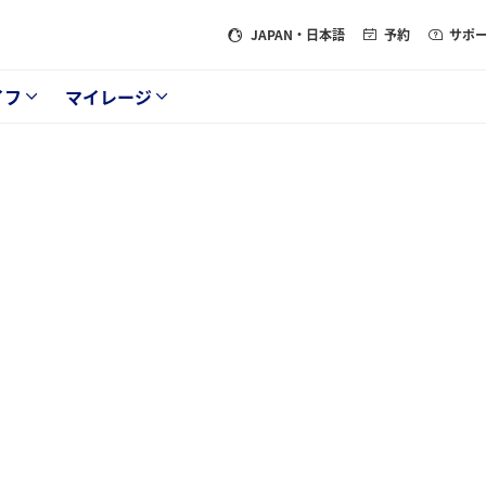
JAPAN
・日本語
予約
サポ
イフ
マイレージ