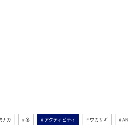
旅ナカ
冬
アクティビティ
ワカサギ
A