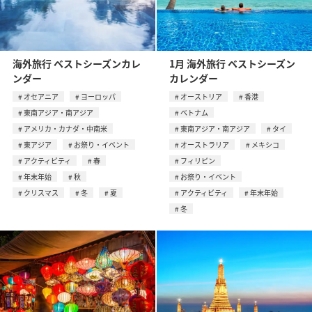
海外旅行 ベストシーズンカレ
1月 海外旅行 ベストシーズン
ンダー
カレンダー
オセアニア
ヨーロッパ
オーストリア
香港
東南アジア・南アジア
ベトナム
アメリカ・カナダ・中南米
東南アジア・南アジア
タイ
東アジア
お祭り・イベント
オーストラリア
メキシコ
アクティビティ
春
フィリピン
年末年始
秋
お祭り・イベント
クリスマス
冬
夏
アクティビティ
年末年始
冬