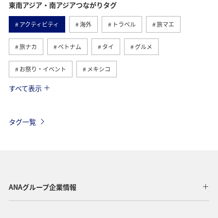
東南アジア・南アジアつながりタグ
アクティビティ
海外
トラベル
旅マエ
旅ナカ
ベトナム
タイ
グルメ
お祭り・イベント
メキシコ
すべて表示
フィリピン
ツアー
アメリカ・カナダ・中南米
ヨーロッパ
オーストラリア
年末年始
アメリカ
タグ一覧
台湾
東アジア
春
冬
香港
イタリア
夏
オーストリア
ドイツ
マレーシア
シンガポール
韓国
インドネシア
ANAグループ企業情報
ハノイ
スウェーデン
クアラルンプール