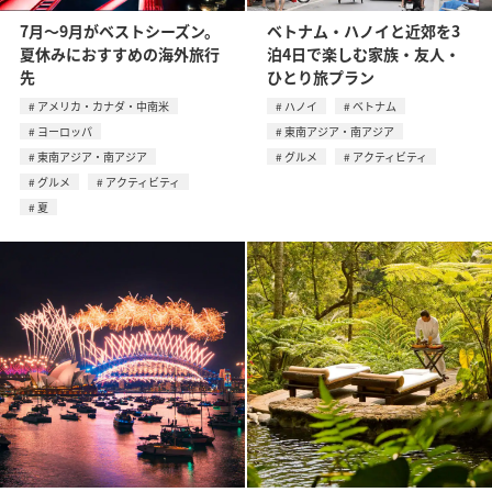
7月〜9月がベストシーズン。
ベトナム・ハノイと近郊を3
夏休みにおすすめの海外旅行
泊4日で楽しむ家族・友人・
先
ひとり旅プラン
アメリカ・カナダ・中南米
ハノイ
ベトナム
ヨーロッパ
東南アジア・南アジア
東南アジア・南アジア
グルメ
アクティビティ
グルメ
アクティビティ
夏