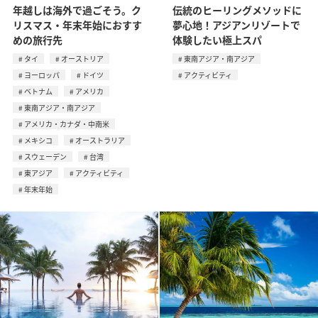
年越しは海外で過ごそう。ク
伝統のヒーリングメソッドに
リスマス・年末年始におすす
夢心地！アジアンリゾートで
めの旅行先
体験したい極上スパ
タイ
オーストリア
東南アジア・南アジア
ヨーロッパ
ドイツ
アクティビティ
ベトナム
アメリカ
東南アジア・南アジア
アメリカ・カナダ・中南米
メキシコ
オーストラリア
スウェーデン
台湾
東アジア
アクティビティ
年末年始