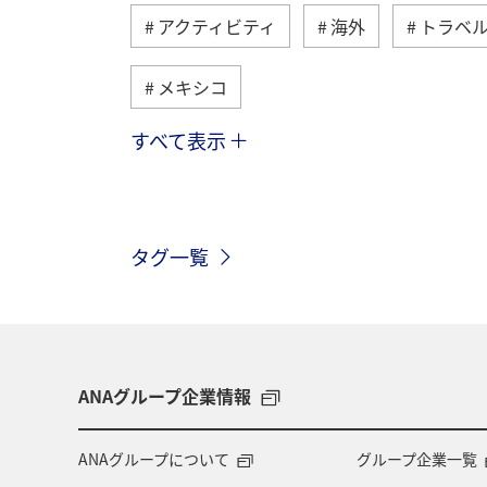
アクティビティ
海外
トラベ
メキシコ
すべて表示
フィリピン
ツアー
アメリカ
東アジア
春
冬
香港
タグ一覧
韓国
インドネシア
ハノイ
イギリス
自然・植物
趣味
ANAグループ企業情報
ANAグループについて
グループ企業一覧