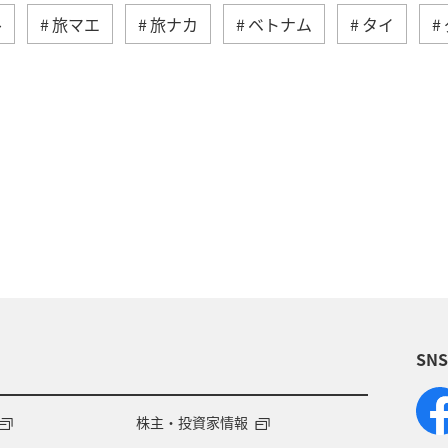
ル
旅マエ
旅ナカ
ベトナム
タイ
・カナダ・中南米
ヨーロッパ
オーストラリア
イタリア
夏
オーストリア
ドイツ
スウェーデン
クアラルンプール
ホーチミン
オセアニア
秋
クリスマス
SN
株主・投資家情報