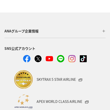
台湾
東アジア
春
冬
香港
イタリア
夏
オーストリア
ドイツ
マレーシア
シンガポール
韓国
インドネシア
ANAグループ企業情報
ハノイ
スウェーデン
クアラルンプール
SNS公式アカウント
ホーチミン
家族旅行
バンコク
イギリス
自然・植物
趣味
オセアニア
秋
クリスマス
SKYTRAX 5 STAR AIRLINE
APEX WORLD CLASS AIRLINE