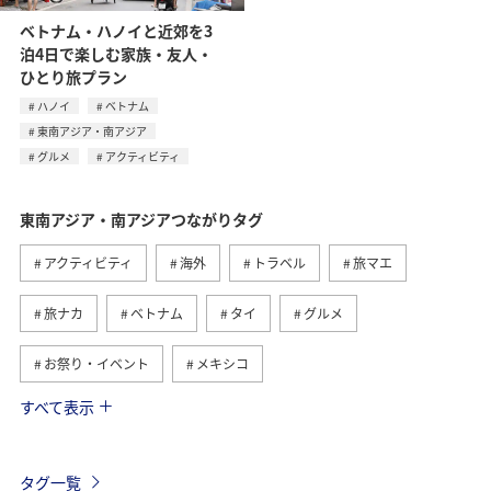
ベトナム・ハノイと近郊を3
泊4日で楽しむ家族・友人・
ひとり旅プラン
ハノイ
ベトナム
東南アジア・南アジア
グルメ
アクティビティ
東南アジア・南アジアつながりタグ
アクティビティ
海外
トラベル
旅マエ
旅ナカ
ベトナム
タイ
グルメ
お祭り・イベント
メキシコ
すべて表示
フィリピン
ツアー
アメリカ・カナダ・中南米
ヨーロッパ
オーストラリア
年末年始
アメリカ
タグ一覧