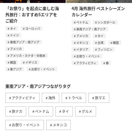
「お祭り」を起点に楽しむ海
4月 海外旅行 ベストシーズン
外旅行：おすすめ5エリアを
カレンダー
ご紹介
ベトナム
シンガポール
タイ
ヨーロッパ
東南アジア・南アジア
ドイツ
アメリカ
タイ
東南アジア・南アジア
メキシコ
台湾
韓国
アメリカ
イタリア
フィリピン
アメリカ・カナダ・中南米
お祭り・イベント
韓国
イギリス
アクティビティ
春
東アジア
お祭り・イベント
東南アジア・南アジアつながりタグ
アクティビティ
海外
トラベル
旅マエ
旅ナカ
ベトナム
タイ
グルメ
お祭り・イベント
メキシコ