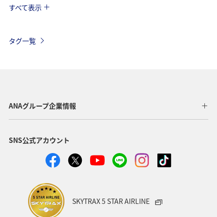
すべて表示
フィリピン
ツアー
アメリカ・カナダ・中南米
ヨーロッパ
オーストラリア
年末年始
アメリカ
タグ一覧
台湾
東アジア
春
冬
香港
イタリア
夏
オーストリア
ドイツ
マレーシア
シンガポール
韓国
インドネシア
ANAグループ企業情報
ハノイ
スウェーデン
クアラルンプール
SNS公式アカウント
ホーチミン
家族旅行
バンコク
イギリス
自然・植物
趣味
オセアニア
秋
クリスマス
SKYTRAX 5 STAR AIRLINE