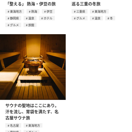
「整える」 熱海・伊豆の旅
巡る三重の冬旅
東海地方
熱海
伊豆
三重県
東海地方
静岡県
温泉
ホテル
グルメ
温泉
冬
グルメ
旅館
サウナの聖地はここにあり。
汗を流し、胃袋を満たす、名
古屋サウナ旅
名古屋
東海地方