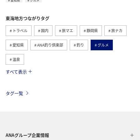
愛知県
グルメ
東海地方つながりタグ
トラベル
国内
旅マエ
静岡県
旅ナカ
愛知県
ANA釣り倶楽部
釣り
グルメ
温泉
すべて表示
秋
海
アクティビティ
冬
北陸地方
関東・甲信越地方
旅館
趣味
熱海
伊豆
タグ一覧
三重県
関西地方
九州地方
四国地方
湖
神奈川県
栃木県
自然・植物
ホテル
アマゴ
春
大分県
愛媛県
和歌山県
ANAグループ企業情報