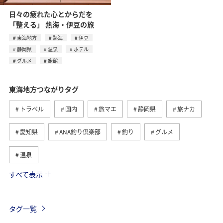
日々の疲れた心とからだを
「整える」 熱海・伊豆の旅
東海地方
熱海
伊豆
静岡県
温泉
ホテル
グルメ
旅館
東海地方つながりタグ
トラベル
国内
旅マエ
静岡県
旅ナカ
愛知県
ANA釣り倶楽部
釣り
グルメ
温泉
すべて表示
秋
海
アクティビティ
冬
北陸地方
関東・甲信越地方
旅館
趣味
熱海
伊豆
タグ一覧