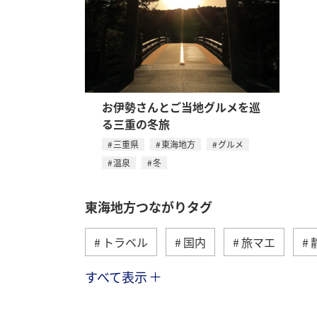
お伊勢さんとご当地グルメを巡
る三重の冬旅
三重県
東海地方
グルメ
温泉
冬
東海地方つながりタグ
トラベル
国内
旅マエ
すべて表示
秋
海
アクティビティ