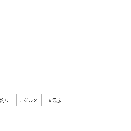
釣り
グルメ
温泉
味
熱海
伊豆
三重県