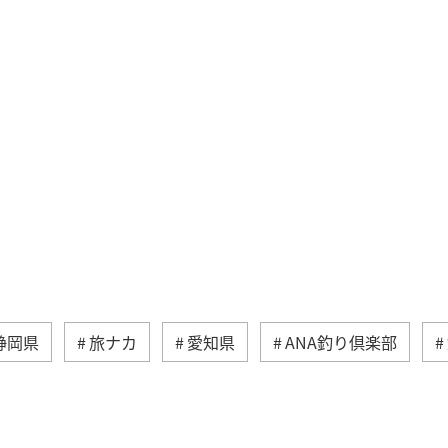
静岡県
旅ナカ
愛知県
ANA釣り倶楽部
冬
北陸地方
関東・甲信越地方
旅館
趣