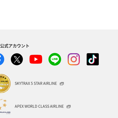
ホテル
アマゴ
春
撮る
ワカサギ
川
S公式アカウント
SKYTRAX 5 STAR AIRLINE
APEX WORLD CLASS AIRLINE