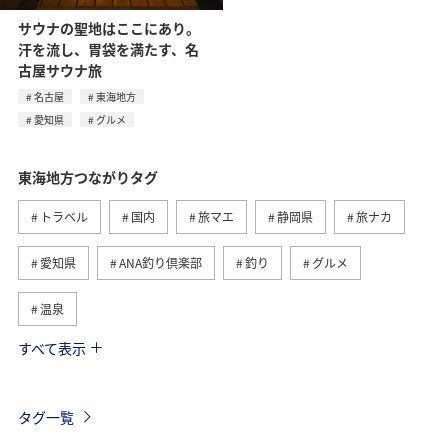
サウナの聖地はここにあり。
汗を流し、胃袋を満たす、名
古屋サウナ旅
名古屋
東海地方
愛知県
グルメ
東海地方つながりタグ
トラベル
国内
旅マエ
静岡県
旅ナカ
愛知県
ANA釣り倶楽部
釣り
グルメ
温泉
すべて表示
秋
海
アクティビティ
冬
北陸地方
関東・甲信越地方
旅館
趣味
熱海
伊豆
タグ一覧
三重県
関西地方
九州地方
四国地方
湖