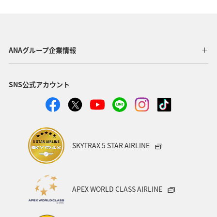
神奈川県
栃木県
自然・植物
ホテル
アマゴ
春
大分県
愛媛県
和歌山県
ANAグループ企業情報
夏
沖縄
名古屋
フォトジェニックな写真を撮る
SNS公式アカウント
ワカサギ
川
SKYTRAX 5 STAR AIRLINE
APEX WORLD CLASS AIRLINE