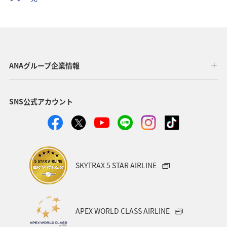
三重県
関西地方
九州地方
四国地方
湖
神奈川県
栃木県
自然・植物
ホテル
アマゴ
春
大分県
愛媛県
和歌山県
ANAグループ企業情報
夏
沖縄
名古屋
フォトジェニックな写真を撮る
SNS公式アカウント
ワカサギ
川
SKYTRAX 5 STAR AIRLINE
APEX WORLD CLASS AIRLINE