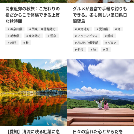
関東近郊の秋旅：こだわりの
グルメが豊富で手軽な釣りも
宿だからこそ体験できる上質
できる。冬も楽しい愛知県日
な秋時間
間賀島
神奈川県
関東・甲信越地方
東海地方
愛知県
海
栃木県
東海地方
温泉
アクティビティ
趣味
旅館
秋
ANA釣り倶楽部
グルメ
釣り
秋
冬
【愛知】清流に映る紅葉に息
日々の疲れた心とからだを