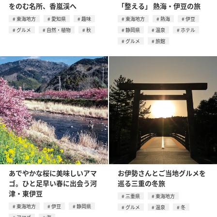
をのむ名所、⾹嵐渓へ
「整える」 熱海・伊豆の旅
東海地方
愛知県
趣味
東海地方
熱海
伊豆
グルメ
自然・植物
秋
静岡県
温泉
ホテル
グルメ
旅館
あでやかな桜に美味しいアマ
お伊勢さんとご当地グルメを
ゴ。ひと足早い春に出会う河
巡る三重の冬旅
津・東伊豆
三重県
東海地方
東海地方
伊豆
静岡県
グルメ
温泉
冬