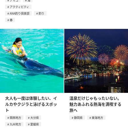
アマゴ
海
アクティビティ
ANA釣り倶楽部
釣り
春
大人も一度は体験したい、イ
温泉だけじゃもったいない。
ルカやクジラと泳げるスポッ
魅力あふれる熱海を満喫する
ト
旅へ
関西地方
大分県
静岡県
東海地方
九州地方
愛媛県