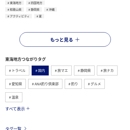
東海地方
四国地方
和歌山県
静岡県
沖縄
アクティビティ
夏
もっと見る
東海地方つながりタグ
トラベル
国内
旅マエ
静岡県
旅ナカ
愛知県
ANA釣り倶楽部
釣り
グルメ
温泉
すべて表示
秋
海
アクティビティ
冬
北陸地方
関東・甲信越地方
旅館
趣味
熱海
伊豆
タグ一覧