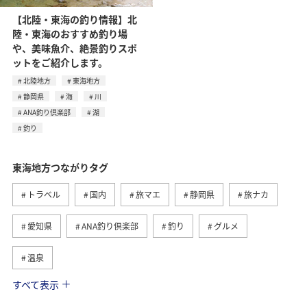
【北陸・東海の釣り情報】北
陸・東海のおすすめ釣り場
や、美味魚介、絶景釣りスポ
ットをご紹介します。
北陸地方
東海地方
静岡県
海
川
ANA釣り倶楽部
湖
釣り
東海地方つながりタグ
トラベル
国内
旅マエ
静岡県
旅ナカ
愛知県
ANA釣り倶楽部
釣り
グルメ
温泉
すべて表示
秋
海
アクティビティ
冬
北陸地方