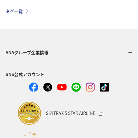
関東・甲信越地方
旅館
趣味
熱海
伊豆
タグ一覧
三重県
関西地方
九州地方
四国地方
湖
神奈川県
栃木県
自然・植物
ホテル
アマゴ
春
大分県
愛媛県
和歌山県
ANAグループ企業情報
夏
沖縄
名古屋
フォトジェニックな写真を撮る
SNS公式アカウント
ワカサギ
川
SKYTRAX 5 STAR AIRLINE