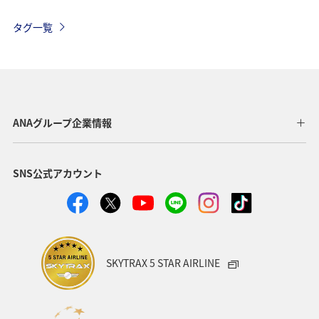
関東・甲信越地方
旅館
趣味
熱海
伊豆
タグ一覧
三重県
関西地方
九州地方
四国地方
湖
神奈川県
栃木県
自然・植物
ホテル
アマゴ
春
大分県
愛媛県
和歌山県
ANAグループ企業情報
夏
沖縄
名古屋
フォトジェニックな写真を撮る
SNS公式アカウント
ワカサギ
川
SKYTRAX 5 STAR AIRLINE