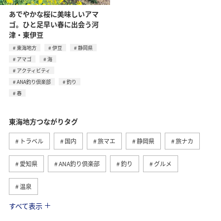
あでやかな桜に美味しいアマ
ゴ。ひと足早い春に出会う河
津・東伊豆
東海地方
伊豆
静岡県
アマゴ
海
アクティビティ
ANA釣り倶楽部
釣り
春
東海地方つながりタグ
トラベル
国内
旅マエ
静岡県
旅ナカ
愛知県
ANA釣り倶楽部
釣り
グルメ
温泉
すべて表示
秋
海
アクティビティ
冬
北陸地方