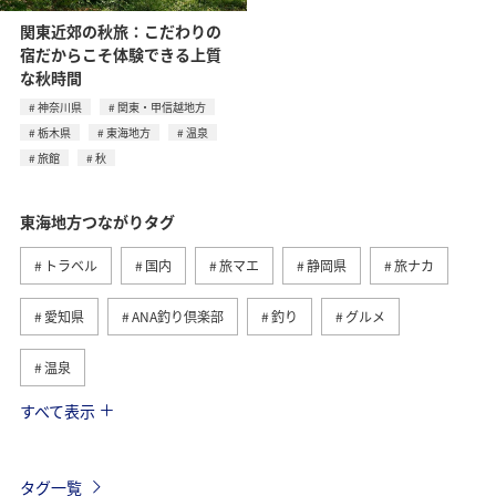
関東近郊の秋旅：こだわりの
宿だからこそ体験できる上質
な秋時間
神奈川県
関東・甲信越地方
栃木県
東海地方
温泉
旅館
秋
東海地方つながりタグ
トラベル
国内
旅マエ
静岡県
旅ナカ
愛知県
ANA釣り倶楽部
釣り
グルメ
温泉
すべて表示
秋
海
アクティビティ
冬
北陸地方
関東・甲信越地方
旅館
趣味
熱海
伊豆
タグ一覧