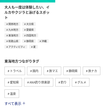
大人も一度は体験したい、イ
ルカやクジラと泳げるスポッ
ト
関西地方
大分県
九州地方
愛媛県
東海地方
四国地方
和歌山県
静岡県
沖縄
アクティビティ
夏
東海地方つながりタグ
トラベル
国内
旅マエ
静岡県
旅ナカ
愛知県
ANA釣り倶楽部
釣り
グルメ
温泉
すべて表示
秋
海
アクティビティ
冬
北陸地方