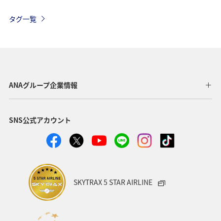
関東・甲信越地方
旅館
趣味
熱海
伊豆
タグ一覧
三重県
関西地方
九州地方
四国地方
湖
神奈川県
栃木県
自然・植物
ホテル
アマゴ
春
大分県
愛媛県
和歌山県
ANAグループ企業情報
夏
沖縄
名古屋
フォトジェニックな写真を撮る
SNS公式アカウント
ワカサギ
川
SKYTRAX 5 STAR AIRLINE