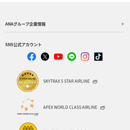
神奈川県
栃木県
自然・植物
ホテル
アマゴ
春
大分県
愛媛県
和歌山県
ANAグループ企業情報
夏
沖縄
名古屋
フォトジェニックな写真を撮る
SNS公式アカウント
ワカサギ
川
SKYTRAX 5 STAR AIRLINE
APEX WORLD CLASS AIRLINE