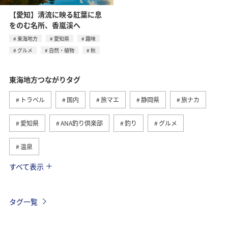
【愛知】清流に映る紅葉に息
をのむ名所、⾹嵐渓へ
東海地方
愛知県
趣味
グルメ
自然・植物
秋
東海地方つながりタグ
トラベル
国内
旅マエ
静岡県
旅ナカ
愛知県
ANA釣り倶楽部
釣り
グルメ
温泉
すべて表示
秋
海
アクティビティ
冬
北陸地方
関東・甲信越地方
旅館
趣味
熱海
伊豆
タグ一覧
三重県
関西地方
九州地方
四国地方
湖