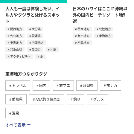
大人も一度は体験したい、イ
日本のハワイはここ!? 沖縄以
ルカやクジラと泳げるスポッ
外の国内ビーチリゾート地5
ト
選
関西地方
大分県
関西地方
北陸地方
九州地方
愛媛県
九州地方
東海地方
東海地方
四国地方
四国地方
和歌山県
静岡県
沖縄
アクティビティ
夏
東海地方つながりタグ
トラベル
国内
旅マエ
静岡県
旅ナカ
愛知県
ANA釣り倶楽部
釣り
グルメ
温泉
すべて表示
秋
海
アクティビティ
冬
北陸地方