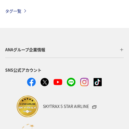
関東・甲信越地方
旅館
趣味
熱海
伊豆
タグ一覧
三重県
関西地方
九州地方
四国地方
湖
神奈川県
栃木県
自然・植物
ホテル
アマゴ
春
大分県
愛媛県
和歌山県
ANAグループ企業情報
夏
沖縄
名古屋
フォトジェニックな写真を撮る
SNS公式アカウント
ワカサギ
川
SKYTRAX 5 STAR AIRLINE