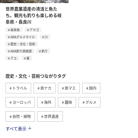
世界農業遺産の清流と魚た
ち。観光も釣りも楽しめる岐
阜県・長良川
岐阜県
アマゴ
ANAグルメマイル
川
歴史・文化・芸術
ANA釣り倶楽部
釣り
アユ
夏
歴史・文化・芸術つながりタグ
トラベル
旅ナカ
旅マエ
国内
ヨーロッパ
海外
趣味
グルメ
自然・植物
世界遺産
すべて表示
関東・甲信越地方
アクティビティ
夏