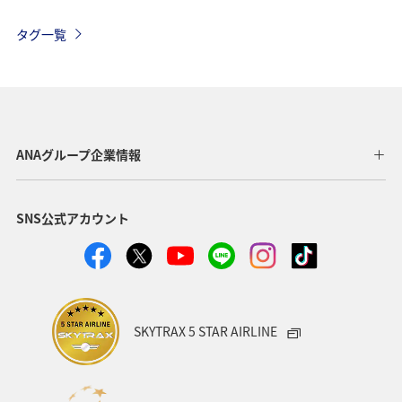
日本の歴史・文化・芸術
福島県
ツアー
タグ一覧
イギリス
家族旅行
一人旅
関西地方
京都府
宮崎県
オーストリア
フランス
北海道
四国地方
青森県
東北地方
ANAグループ企業情報
九州地方
ANAグルメマイル
温泉
愛媛県
SNS公式アカウント
ワーケーション
東京都
沖縄
オーストラリア
秋田県
神奈川県
アメリカ
中国地方
ドイツ
釣り
岐阜県
ANA釣り倶楽部
SKYTRAX 5 STAR AIRLINE
ベルギー
群馬県
夜景
石川県
北陸地方
ワーケーション（家族）
ハワイ
旅アト