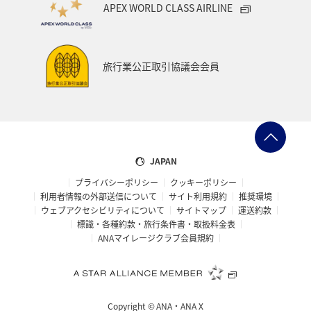
APEX WORLD CLASS AIRLINE
鹿児島県
西表島
マイルを使う
ANAショッピング A-style
マイルを貯める
徳島県
旅行業公正取引協議会会員
イタリア
オセアニア
シドニー
お祭り・イベント
宮城県
マリンスポーツ
日常
カップル
飛行機
アメリカ・カナダ・中南米
JAPAN
プライバシーポリシー
クッキーポリシー
ニューヨーク
鳥取県
アマゴ
川
アユ
利用者情報の外部送信について
サイト利用規約
推奨環境
ウェブアクセシビリティについて
サイトマップ
運送約款
ホテル
兵庫県
ANAのふるさと納税
標識・各種約款・旅行条件書・取扱料金表
ANAマイレージクラブ会員規約
ANA CA's Note
長崎県
函館
散歩
金沢
福岡県
大分県
ワーケーション（単身）
Copyright ©
ANA・ANA X
年末年始の関西地方の旅行・グルメ
大阪府
長野県