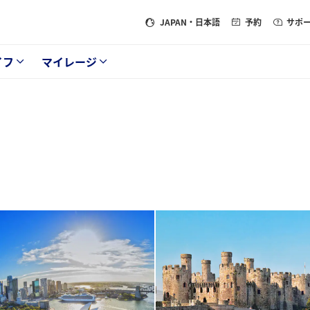
JAPAN
・日本語
予約
サポ
イフ
マイレージ