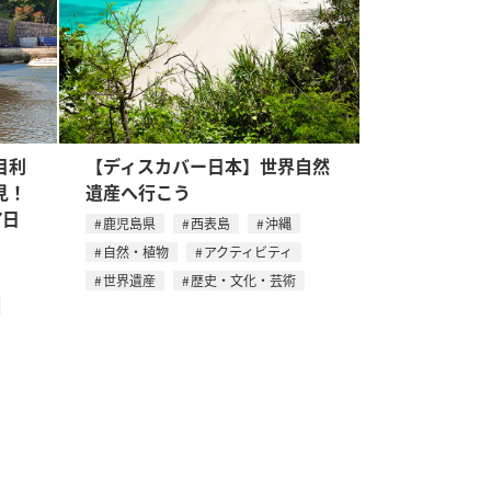
目利
【ディスカバー日本】世界自然
見！
遺産へ行こう
7日
鹿児島県
西表島
沖縄
自然・植物
アクティビティ
世界遺産
歴史・文化・芸術