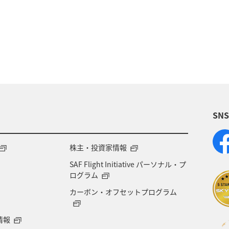
夏
日本の歴史・文化・芸術
福島県
ツ
宮崎県
オーストリア
フランス
北海道
温泉
愛媛県
ワーケーション
東京都
沖
ドイツ
釣り
岐阜県
ANA釣り倶楽部
SN
ョン（家族）
ハワイ
旅アト
鹿児島県
貯める
徳島県
イタリア
オセアニア
株主・投資家情報
SAF Flight Initiative パーソナル・プ
カップル
飛行機
アメリカ・カナダ・中南米
ログラム
カーボン・オフセットプログラム
兵庫県
ANAのふるさと納税
ANA CA's Note
情報