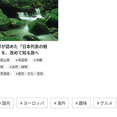
界が認めた「日本列島の魅
」を、改めて知る旅へ
和歌山県
青森県
沖縄
趣味
自然・植物
世界遺産
歴史・文化・芸術
国内
ヨーロッパ
海外
趣味
グルメ