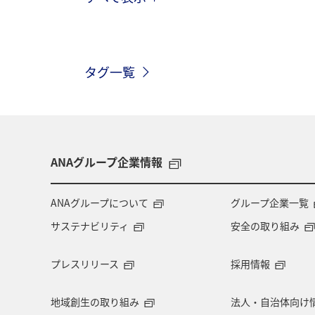
関東・甲信越地方
アクティビティ
一人旅
関西地方
京都府
タグ一覧
九州地方
ANAグルメマイル
神奈川県
アメリカ
中国地方
石川県
北陸地方
ワーケーシ
ANAグループ企業情報
ANAショッピング A-style
マイルを
ANAグループについて
グループ企業一覧
サステナビリティ
安全の取り組み
宮城県
マリンスポーツ
日常
プレスリリース
採用情報
アマゴ
川
アユ
ホテル
地域創生の取り組み
法人・自治体向け