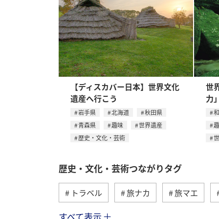
【ディスカバー日本】世界文化
世
遺産へ行こう
力
岩手県
北海道
秋田県
青森県
趣味
世界遺産
歴史・文化・芸術
歴史・文化・芸術つながりタグ
トラベル
旅ナカ
旅マエ
すべて表示