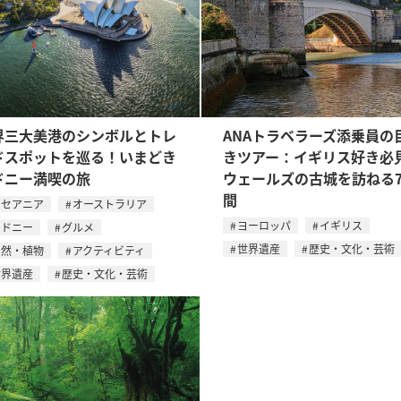
界三大美港のシンボルとトレ
ANAトラベラーズ添乗員の
ドスポットを巡る！いまどき
きツアー：イギリス好き必
ドニー満喫の旅
ウェールズの古城を訪ねる
間
オセアニア
オーストラリア
ヨーロッパ
イギリス
シドニー
グルメ
世界遺産
歴史・文化・芸術
自然・植物
アクティビティ
世界遺産
歴史・文化・芸術