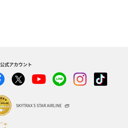
アー
イギリス
家族旅行
四国地方
青森県
東北地方
縄
オーストラリア
秋田県
ベルギー
群馬県
夜景
S公式アカウント
西表島
マイルを使う
シドニー
お祭り・イベント
ニューヨーク
鳥取県
SKYTRAX 5 STAR AIRLINE
長崎県
函館
散歩