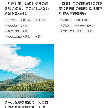
【兵庫】美しい海と夕日の淡
【京都】この時期だけの涼を
路島 この夏、ここにしかない
感じる貴船の川床と保津川下
絶景を見つけに
り 夏の京都満喫旅
兵庫県
ホテル
グルメ
京都府
関西地方
ANAグルメマイル
グルメ
アクティビティ
歴史・文化・芸術
歴史・文化・芸術
夏
ANAのふるさと納税
夏
クールな夏を求めて 大自然
と海の幸を満喫する、北海