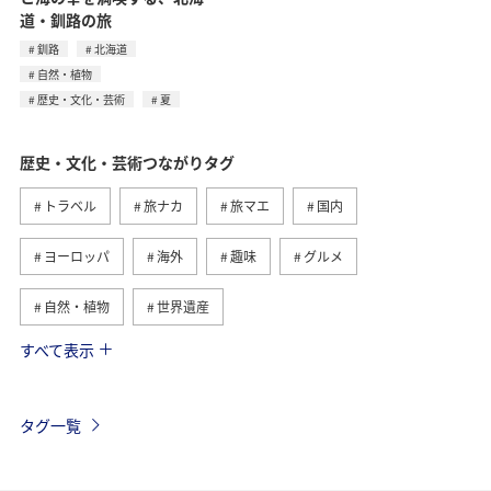
道・釧路の旅
釧路
北海道
自然・植物
歴史・文化・芸術
夏
歴史・文化・芸術つながりタグ
トラベル
旅ナカ
旅マエ
国内
ヨーロッパ
海外
趣味
グルメ
自然・植物
世界遺産
すべて表示
関東・甲信越地方
アクティビティ
夏
日本の歴史・文化・芸術
福島県
ツアー
タグ一覧
イギリス
家族旅行
一人旅
関西地方