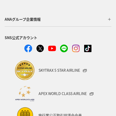
京都府
宮崎県
オーストリア
フランス
北海道
四国地方
青森県
東北地方
ANAグループ企業情報
九州地方
ANAグルメマイル
温泉
愛媛県
SNS公式アカウント
ワーケーション
東京都
沖縄
オーストラリア
秋田県
神奈川県
アメリカ
中国地方
ドイツ
釣り
岐阜県
ANA釣り倶楽部
SKYTRAX 5 STAR AIRLINE
ベルギー
群馬県
夜景
石川県
北陸地方
ワーケーション（家族）
ハワイ
旅アト
APEX WORLD CLASS AIRLINE
鹿児島県
西表島
マイルを使う
ANAショッピング A-style
マイルを貯める
徳島県
旅行業公正取引協議会会員