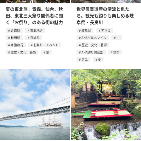
夏の東北旅：青森、仙台、秋
世界農業遺産の清流と魚た
田、東北三大祭り関係者に聞
ち。観光も釣りも楽しめる岐
く「お祭り」のある街の魅力
阜県・長良川
青森県
東北地方
岐阜県
アマゴ
秋田県
宮城県
ANAグルメマイル
川
家族旅行
お祭り・イベント
歴史・文化・芸術
歴史・文化・芸術
夏
ANA釣り倶楽部
釣り
アユ
夏