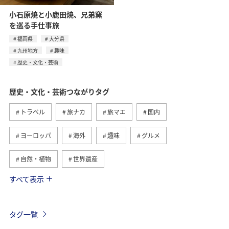
小石原焼と小鹿田焼、兄弟窯
を巡る手仕事旅
福岡県
大分県
九州地方
趣味
歴史・文化・芸術
歴史・文化・芸術つながりタグ
トラベル
旅ナカ
旅マエ
国内
ヨーロッパ
海外
趣味
グルメ
自然・植物
世界遺産
すべて表示
関東・甲信越地方
アクティビティ
夏
日本の歴史・文化・芸術
福島県
ツアー
タグ一覧