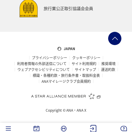
ANAショッピング A-style
マイルを貯める
徳島県
旅行業公正取引協議会会員
イタリア
オセアニア
シドニー
お祭り・イベント
宮城県
マリンスポーツ
日常
カップル
飛行機
アメリカ・カナダ・中南米
JAPAN
プライバシーポリシー
クッキーポリシー
ニューヨーク
鳥取県
アマゴ
川
アユ
利用者情報の外部送信について
サイト利用規約
推奨環境
ウェブアクセシビリティについて
サイトマップ
運送約款
ホテル
兵庫県
ANAのふるさと納税
標識・各種約款・旅行条件書・取扱料金表
ANAマイレージクラブ会員規約
ANA CA's Note
長崎県
函館
散歩
金沢
福岡県
大分県
ワーケーション（単身）
Copyright ©
ANA・ANA X
年末年始の関西地方の旅行・グルメ
大阪府
長野県
島根県
滋賀県
紅葉
岩手県
和歌山県