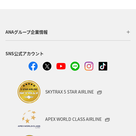
イギリス
家族旅行
一人旅
関西地方
京都府
宮崎県
オーストリア
フランス
北海道
四国地方
青森県
東北地方
ANAグループ企業情報
九州地方
ANAグルメマイル
温泉
愛媛県
SNS公式アカウント
ワーケーション
東京都
沖縄
オーストラリア
秋田県
神奈川県
アメリカ
中国地方
ドイツ
釣り
岐阜県
ANA釣り倶楽部
SKYTRAX 5 STAR AIRLINE
ベルギー
群馬県
夜景
石川県
北陸地方
ワーケーション（家族）
ハワイ
旅アト
APEX WORLD CLASS AIRLINE
鹿児島県
西表島
マイルを使う